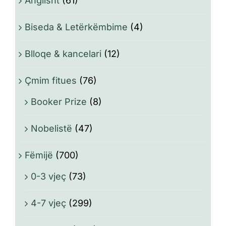
Anglisht
(61)
Biseda & Letërkëmbime
(4)
Blloqe & kancelari
(12)
Çmim fitues
(76)
Booker Prize
(8)
Nobelistë
(47)
Fëmijë
(700)
0-3 vjeç
(73)
4-7 vjeç
(299)