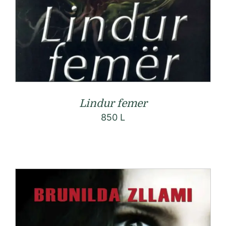
Lindur femer
850
L