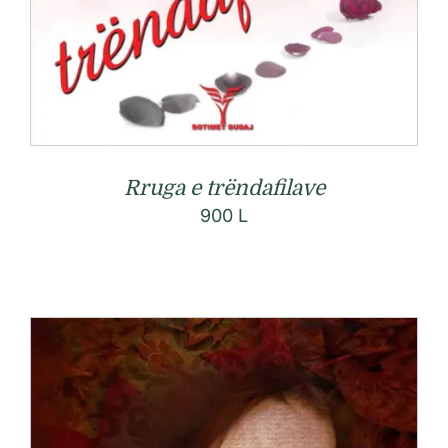
Rruga e trëndafilave
900
L