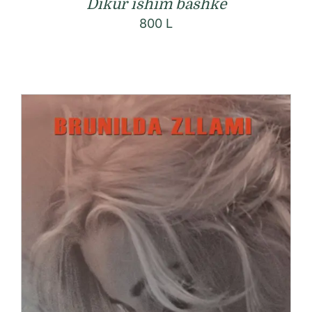
Dikur ishim bashkë
800
L