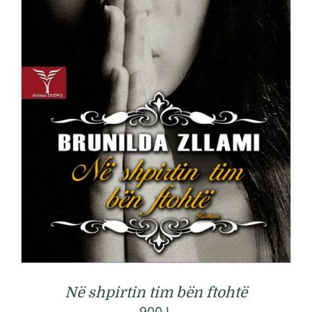
Në shpirtin tim bën ftohtë
900
L