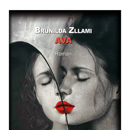
Anglisht
Ditarë
Evente
Blog