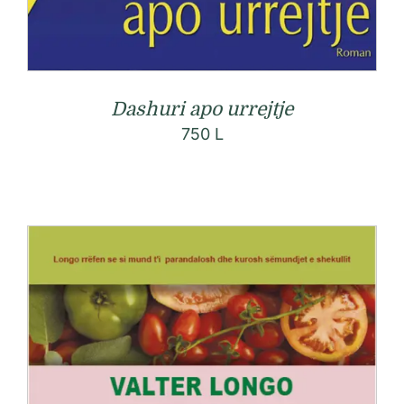
Dashuri apo urrejtje
750
L