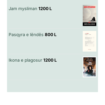
Jam mysliman
1200
L
Pasqyra e lëndës
800
L
Ikona e plagosur
1200
L