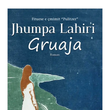
Anglisht
Ditarë
Evente
Blog