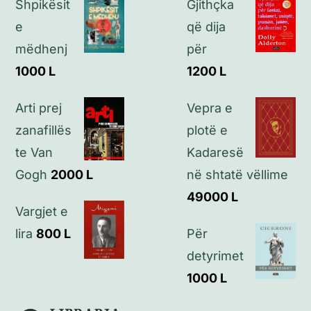
Shpikësit
Gjithçka
Politikat e privatësisë
e
që dija
mëdhenj
për
Kontakt
1000
L
1200
L
Arti prej
Vepra e
zanafillës
plotë e
te Van
Kadaresë
Gogh
2000
L
në shtatë vëllime
49000
L
Vargjet e
lira
800
L
Për
detyrimet
1000
L