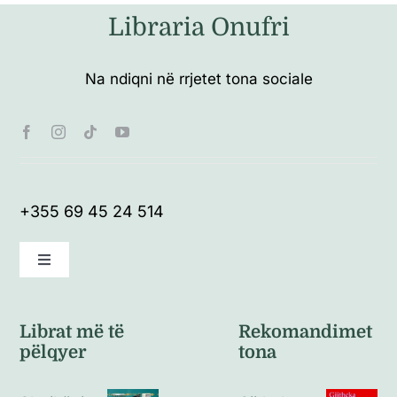
Libraria Onufri
Na ndiqni në rrjetet tona sociale
+355 69 45 24 514
Toggle
Navigation
Kushte të përgjithshme
Librat më të
Rekomandimet
pëlqyer
tona
Politikat e kthimeve