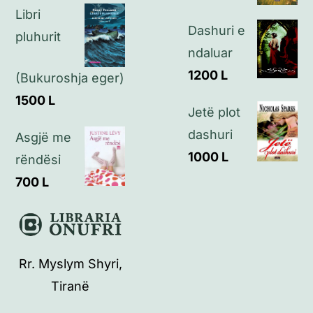
Libri
Kontakt
Dashuri e
pluhurit
ndaluar
1200
L
(Bukuroshja eger)
1500
L
Jetë plot
dashuri
Asgjë me
1000
L
rëndësi
700
L
Rr. Myslym Shyri,
Tiranë