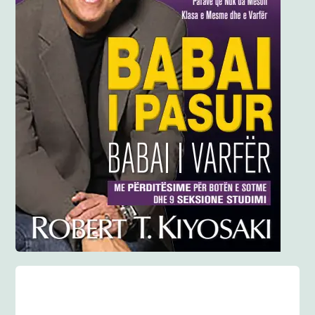
Anglisht
Ditarë
Evente
Blog