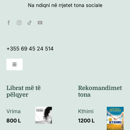
Na ndiqni në rrjetet tona sociale
+355 69 45 24 514
Toggle
Navigation
Kushte të përgjithshme
Librat më të
Rekomandimet
pëlqyer
tona
Politikat e kthimeve
Vrima
Kthimi
Politikat e privatësisë
800
L
1200
L