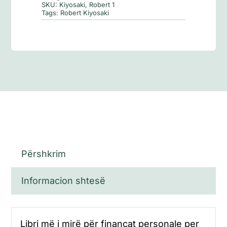
i
SKU:
Kiyosaki, Robert 1
Tags:
Robert Kiyosaki
varfër
Përshkrim
Informacion shtesë
Libri më i mirë për financat personale per