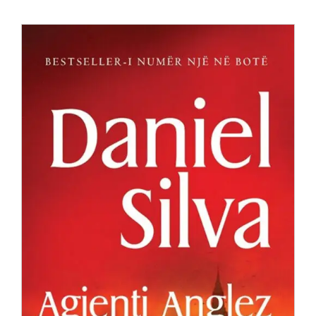
Anglisht
Ditarë
Evente
Blog