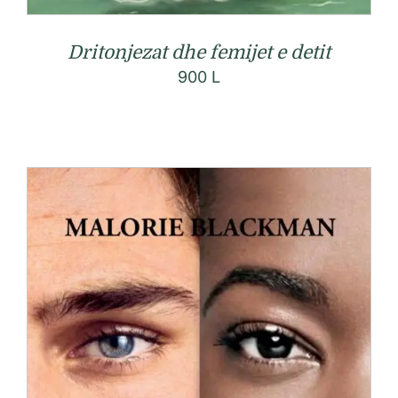
Dritonjezat dhe femijet e detit
900
L