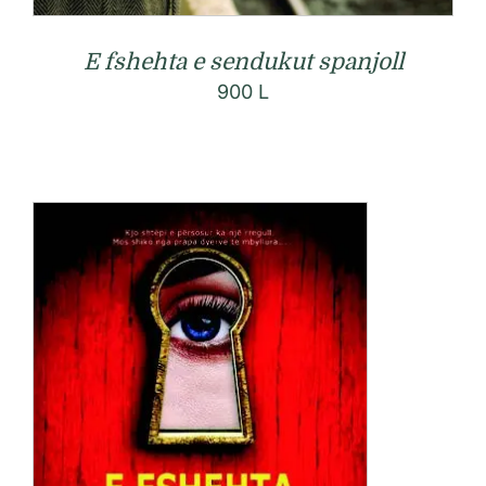
E fshehta e sendukut spanjoll
900
L