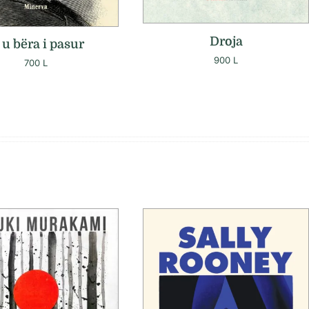
Droja
 u bëra i pasur
900
L
700
L