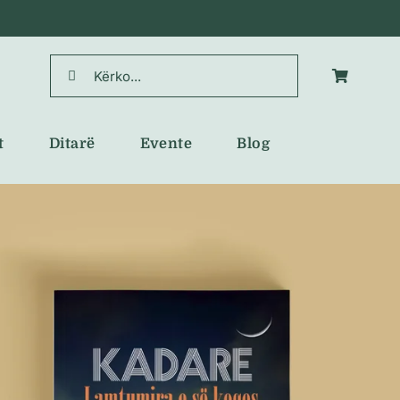
Search
for:
t
Ditarë
Evente
Blog