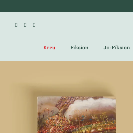
Skip
to
content
Kreu
Fiksion
Jo-Fiksion