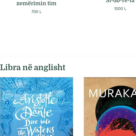
Si-do-re-la
zemërimin tim
1000
L
700
L
Libra në anglisht