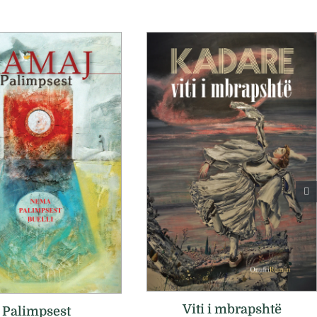
Viti i mbrapshtë
Palimpsest