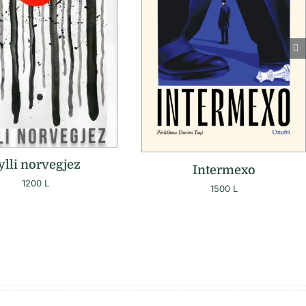
ylli norvegjez
Intermexo
1200
L
1500
L