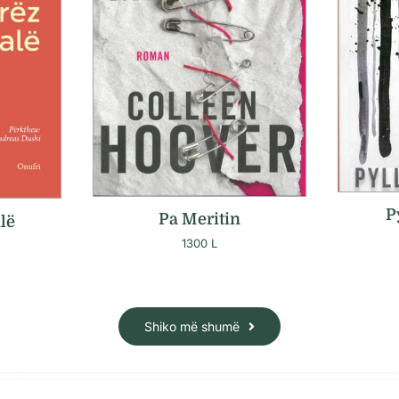
P
Pa Meritin
lë
1300
L
Shiko më shumë