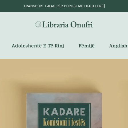
Adoleshentë E Të Rinj
Fëmijë
Anglish