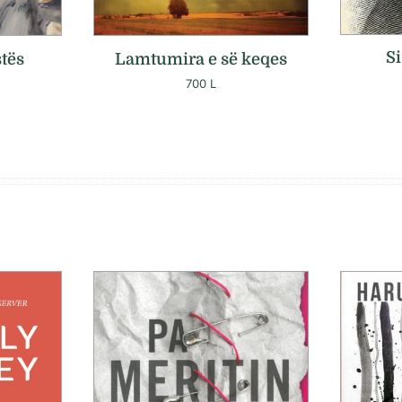
Si
stës
Lamtumira e së keqes
700
L