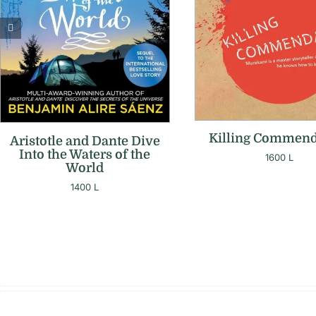
Killing Commend
Aristotle and Dante Dive
Into the Waters of the
1600
L
World
1400
L