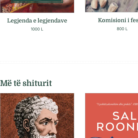
Komisioni i fe
Legjenda e legjendave
800
L
1000
L
Më të shiturit