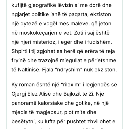
kufijtë gjeografikë lëvizin si me dorë dhe
ngjarjet politike janë të paqarta, ekziston
një qytezë e vogël mes maleve, që jeton
në moskokëçarjen e vet. Zoti i saj është
një njeri misterioz, i egër dhe i fuqishëm.
Shpirti i tij zgjohet sa herë që erëra të reja
fryjnë dhe trazojnë mjegullat e përjetshme
të Naltinisë. Fjala “ndryshim” nuk ekziston.
Ky roman është një “rilexim” i legjendës së
Gjergj Elez Alisë dhe Bajlozit të Zi. Një
panoramë kalorsiake dhe gotike, në një
mjedis të magjepsur, plot mite dhe
besëtytni, ku lufta për pushtet zhvillohet e