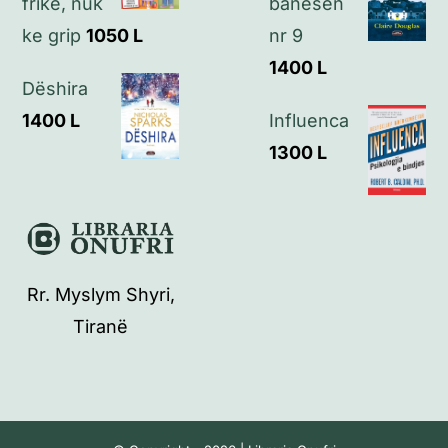
frikë, nuk
banesën
ke grip
1050
L
nr 9
1400
L
Dëshira
1400
L
Influenca
1300
L
Rr. Myslym Shyri,
Tiranë