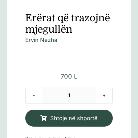
Erërat që trazojnë
mjegullën
Ervin Nezha
700
L
Sasi
Erërat
që
Shtoje në shportë
trazojnë
mjegullën