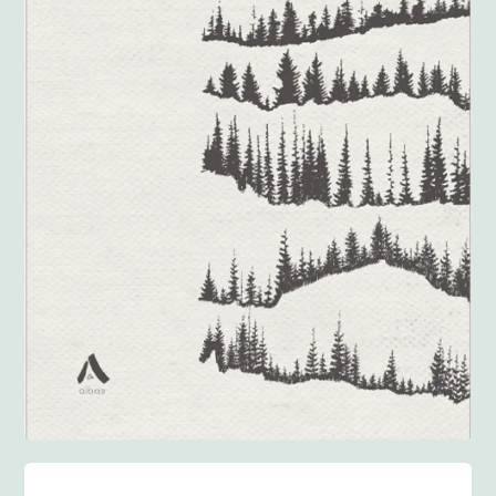
Anglisht
Ditarë
Evente
Blog