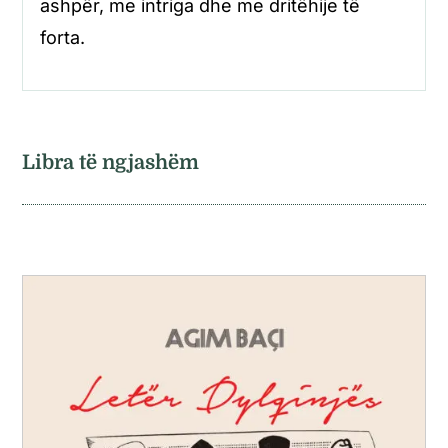
ashpër, me intriga dhe me dritëhije të
forta.
Libra të ngjashëm