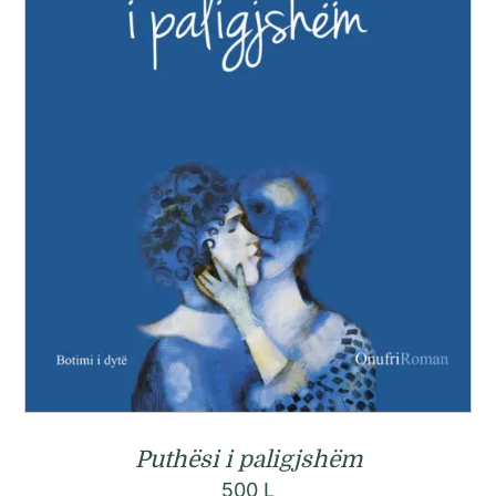
Puthësi i paligjshëm
500
L