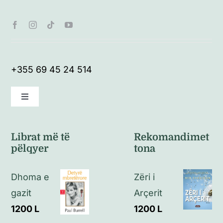
+355 69 45 24 514
Toggle
Navigation
Kushte të përgjithshme
Librat më të
Rekomandimet
pëlqyer
tona
Politikat e kthimeve
Dhoma e
Zëri i
Politikat e privatësisë
gazit
Arçerit
1200
L
1200
L
Kontakt