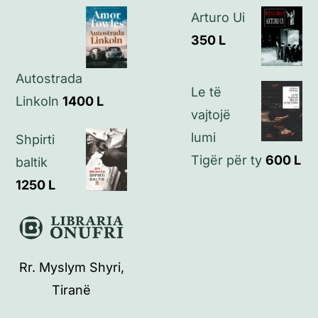
Arturo Ui
350
L
Autostrada
Le të
Linkoln
1400
L
vajtojë
lumi
Shpirti
Tigër për ty
600
L
baltik
1250
L
Rr. Myslym Shyri,
Tiranë