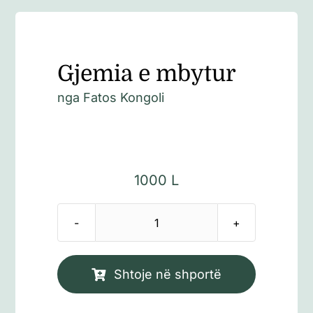
Gjemia e mbytur
nga
Fatos Kongoli
1000
L
Sasi
Gjemia
e
Shtoje në shportë
mbytur