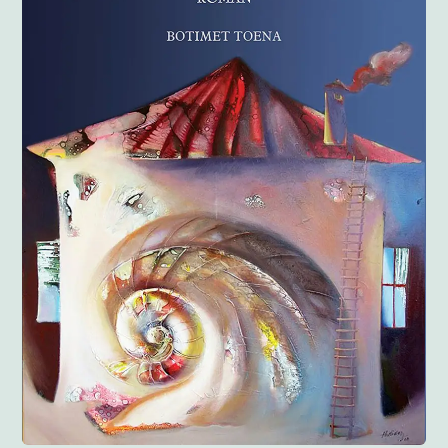
Anglisht
Ditarë
Evente
Blog