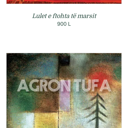
Lulet e ftohta të marsit
900
L