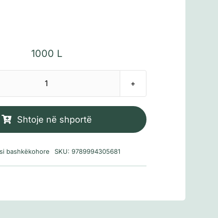
1000
L
Sasi
Gjysmëhumburi
Shtoje në shportë
rsi bashkëkohore
SKU:
9789994305681