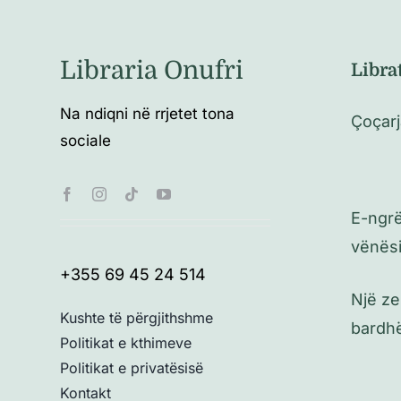
Libraria Onufri
Libra
Na ndiqni në rrjetet tona
Çoçarj
sociale
E-ngrë
vënës
+355 69 45 24 514
Një z
Kushte të përgjithshme
bardh
Politikat e kthimeve
Politikat e privatësisë
Kontakt