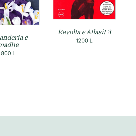
Revolta e Atlasit 3
anderia e
1200
L
madhe
800
L