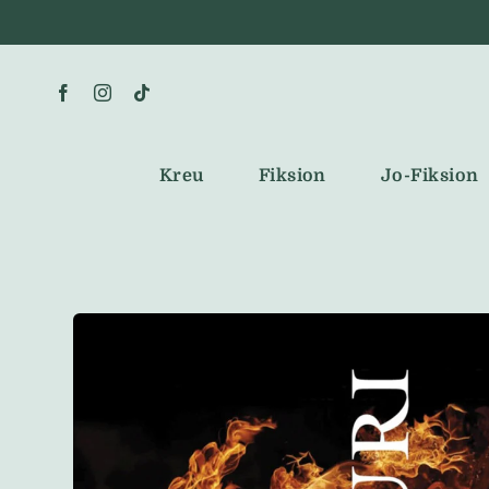
Skip
to
content
Kreu
Fiksion
Jo-Fiksion