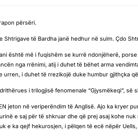
rapon përsëri.
e Shtrigave të Bardha janë hedhur në sulm. Çdo Shtr
ni është më i fuqishëm se kurrë ndonjëherë, porse
ncën nga rrënimi, atij i duhet të bëhet arma vendimt
e urren, i duhet të rrezikojë duke humbur gjithçka q
drithërues i trilogjisë fenomenale “Gjysmëkeqi”, së 
 jeton në veriperëndim të Anglisë. Ajo ka kryer pun
rinë e saj për të shkruar dhe që prej asaj kohe nuk r
uk e ka qejf hekurosjen, i pëlqen të ecë nëpër Uells,