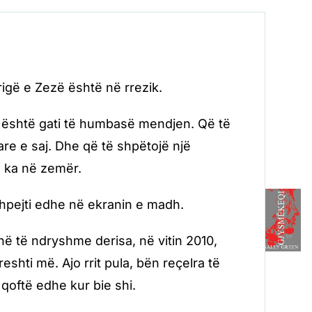
igë e Zezë është në rrezik.
 është gati të humbasë mendjen. Që të
are e saj. Dhe që të shpëtojë një
ë ka në zemër.
shpejti edhe në ekranin e madh.
ë të ndryshme derisa, në vitin 2010,
eshti më. Ajo rrit pula, bën reçelra të
 qoftë edhe kur bie shi.