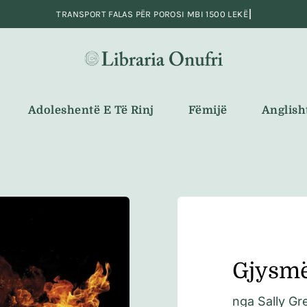
Adoleshentë E Të Rinj
Fëmijë
Anglish
Gjysm
nga
Sally Gr