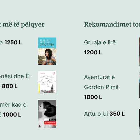
t më të pëlqyer
Rekomandimet to
a
1250
L
Gruaja e lirë
1200
L
nësi dhe Ë-
Aventurat e
i
800
L
Gordon Pimit
1000
L
emër kaq e
Arturo Ui
350
L
ë
1000
L