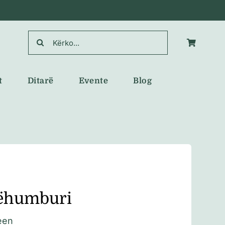
Search
for:
t
Ditarë
Evente
Blog
ëhumburi
een