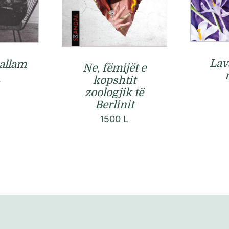
Lav
allam
Ne, fëmijët e
L
kopshtit
zoologjik të
Berlinit
1500
L