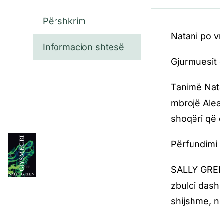
Përshkrim
Natani po v
Informacion shtesë
Gjurmuesit 
Tanimë Nata
mbrojë Alea
shoqëri që 
Përfundimi 
SALLY GREEN
zbuloi dashu
shijshme, n