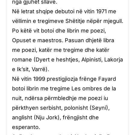
nga gjuhët sllave.
Në letrat shqipe debutoi në vitin 1971 me
vëllimin e tregimeve Shë­titje nëpër mjegull.
Po këtë vit botoi dhe librin me poezi,
Opuset e maestros. Pasuan dhjetë libra
me poezi, katër me tregime dhe katër
romane (Dyert e heshtjes, Alpinisti, Lakorja
e Ik’sit, Varrë).
Në vitin 1999 prestigjiozja frënge Fayard
botoi librin me tregime Les ombres de la
nuit, ndërsa përmbledhje me poezi iu
përkthyen serbisht, polonisht (Seyni),
anglisht (Nju Jork), frëngjisht dhe
esperanto.