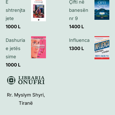
E
Çifti në
shtrenjta
banesën
jete
nr 9
1000
L
1400
L
Dashuria
Influenca
e jetës
1300
L
sime
1000
L
Rr. Myslym Shyri,
Tiranë