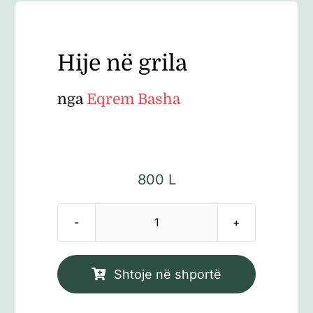
Hije në grila
nga
Eqrem Basha
800
L
Sasi
Hije
në
Shtoje në shportë
grila