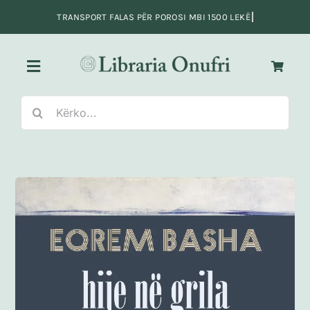
Skip
to
content
Toggle
Navigation
Search
Kreu
for:
Fiksion
Jo-Fiksion
Adoleshentë e të rinj
Fëmijë