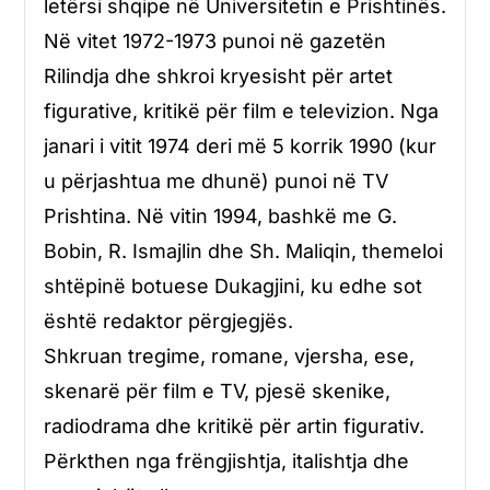
letërsi shqipe në Universitetin e Prishtinës.
Në vitet 1972-1973 punoi në gazetën
Rilindja dhe shkroi krye­sisht për artet
figurative, kritikë për film e televizion. Nga
janari i vitit 1974 deri më 5 korrik 1990 (kur
u përjashtua me dhunë) punoi në TV
Prishtina. Në vitin 1994, bashkë me G.
Bobin, R. Ismajlin dhe Sh. Maliqin, themeloi
shtëpinë botuese Dukagjini, ku edhe sot
është redaktor përgjegjës.
Shkruan tregime, romane, vjersha, ese,
skenarë për film e TV, pjesë skenike,
radiodrama dhe kritikë për artin figurativ.
Përkthen nga frën­gjishtja, italishtja dhe