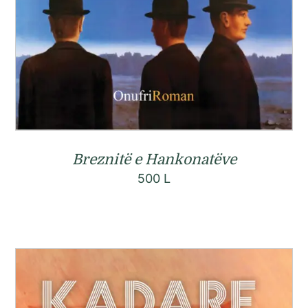
Breznitë e Hankonatëve
500
L