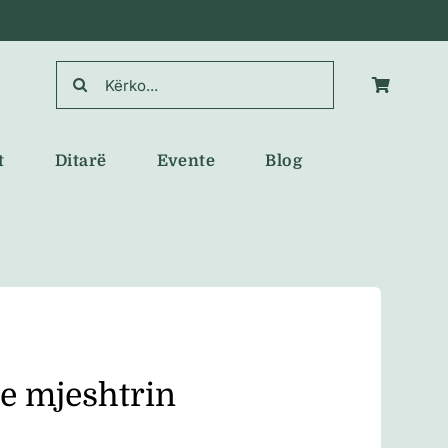
Search
for:
t
Ditarë
Evente
Blog
e mjeshtrin