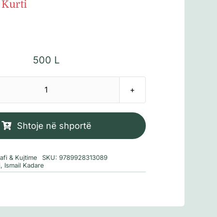
 Kurti
500
L
Sasi
Kafe
me
Shtoje në shportë
mjeshtrin
afi & Kujtime
SKU:
9789928313089
i
,
Ismail Kadare