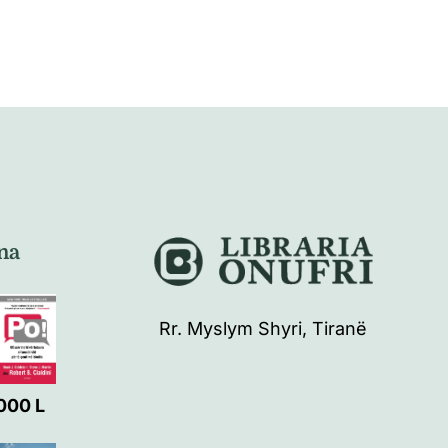
na
Rr. Myslym Shyri, Tiranë
000
L