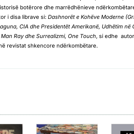
historisë botërore dhe marrëdhënieve ndërkombëtare
or i disa librave si:
Dashnorët e Kohëve Moderne (Grimc
aguna, CIA dhe Presidentët Amerikanë, Udhëtim në Gj
, Man Ray dhe Surrealizmi, One Touch
, si edhe autor
 në revistat shkencore ndërkombëtare.