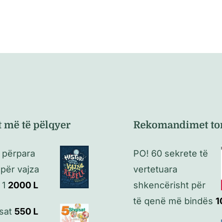
t më të pëlqyer
Rekomandimet to
i përpara
PO! 60 sekrete të
 për vajza
vertetuara
 1
2000
L
shkencërisht për
të qenë më bindës
1
sat
550
L