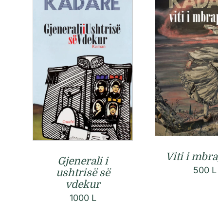
Viti i mbr
Gjenerali i
500
L
ushtrisë së
vdekur
1000
L