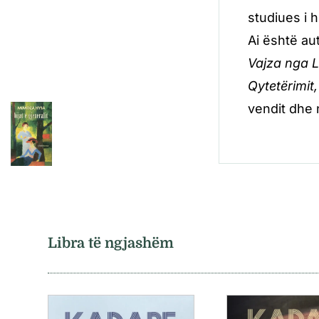
studiues i 
Ai është aut
Vajza nga L
Qytetërimit
vendit dhe
Libra të ngjashëm