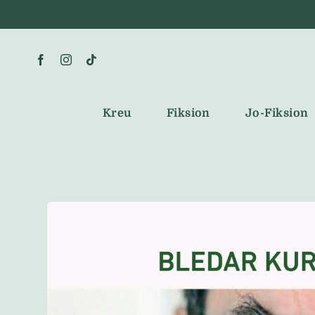
Skip
to
content
Kreu
Fiksion
Jo-Fiksion