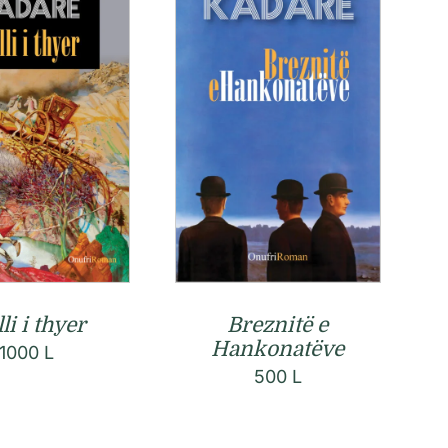
Breznitë e
lli i thyer
Hankonatëve
1000
L
500
L