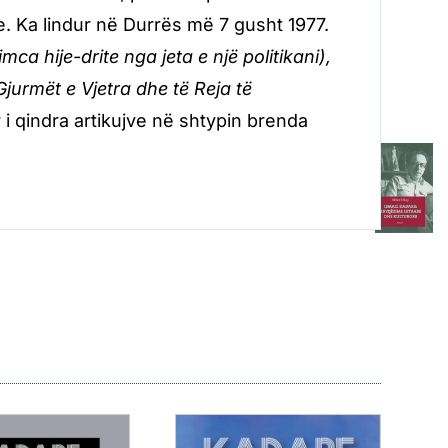
. Ka lindur në Durrës më 7 gusht 1977.
a hije-drite nga jeta e një politikani),
urmët e Vjetra dhe të Reja të
 i qindra artikujve në shtypin brenda