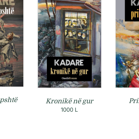
apshtë
Pri
Kronikë në gur
1000
L