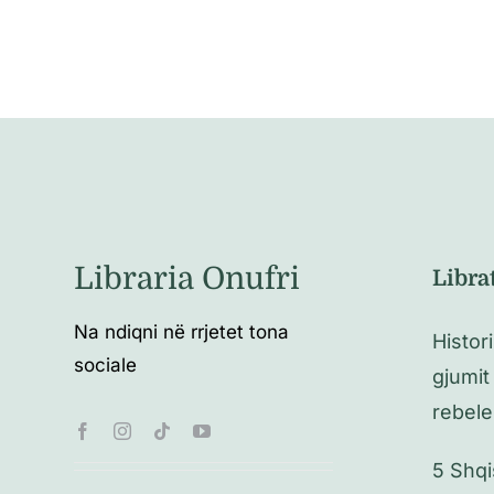
Libraria Onufri
Libra
Na ndiqni në rrjetet tona
Histor
sociale
gjumit
rebele
5 Shqi