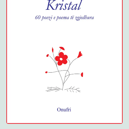
Anglisht
Ditarë
Evente
Blog