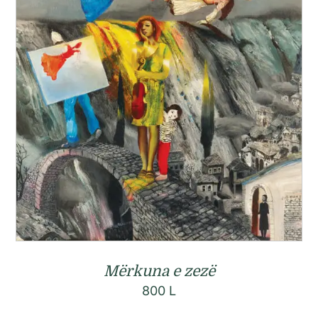
Mërkuna e zezë
800
L