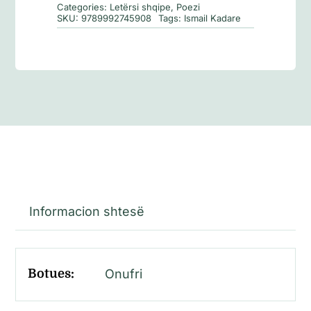
Categories:
Letërsi shqipe
,
Poezi
SKU:
9789992745908
Tags:
Ismail Kadare
Informacion shtesë
Botues:
Onufri