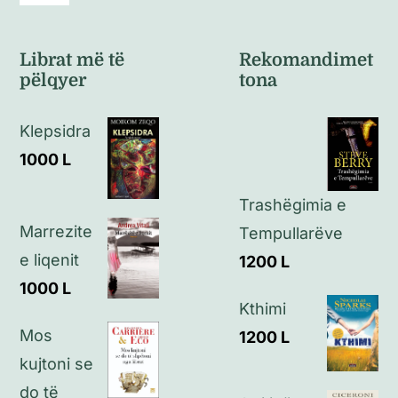
Navigation
Kushte të përgjithshme
Librat më të
Rekomandimet
pëlqyer
tona
Politikat e kthimeve
Klepsidra
Politikat e privatësisë
1000
L
Trashëgimia e
Kontakt
Marrezite
Tempullarëve
e liqenit
1200
L
1000
L
Kthimi
Mos
1200
L
kujtoni se
do të