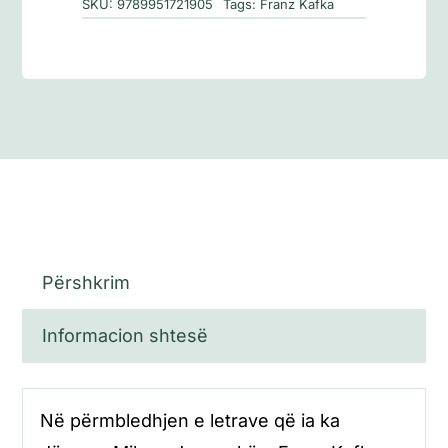
SKU:
9789951721905
Tags:
Franz Kafka
Përshkrim
Informacion shtesë
Në përmbledhjen e letrave që ia ka