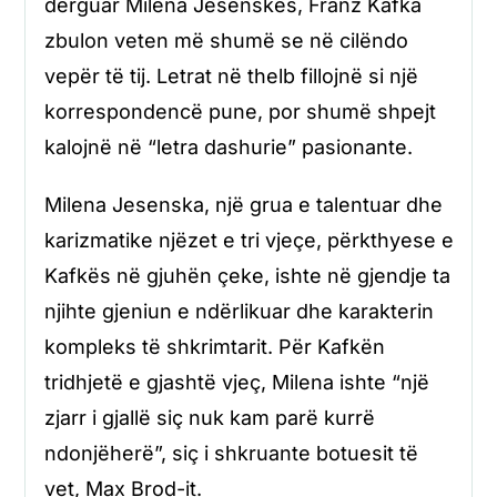
dërguar Milena Jesenskës, Franz Kafka
zbulon veten më shumë se në cilëndo
vepër të tij. Letrat në thelb fillojnë si një
korrespondencë pune, por shumë shpejt
kalojnë në “letra dashurie” pasionante.
Milena Jesenska, një grua e talentuar dhe
karizmatike njëzet e tri vjeçe, përkthyese e
Kafkës në gjuhën çeke, ishte në gjendje ta
njihte gjeniun e ndërlikuar dhe karakterin
kompleks të shkrimtarit. Për Kafkën
tridhjetë e gjashtë vjeç, Milena ishte “një
zjarr i gjallë siç nuk kam parë kurrë
ndonjëherë”, siç i shkruante botuesit të
vet, Max Brod-it.