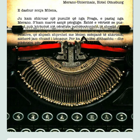
Anglisht
Ditarë
Evente
Blog