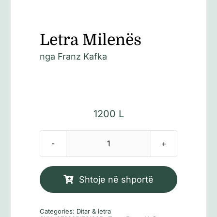
Letra Milenës
nga
Franz Kafka
1200
L
Sasi
Letra
Milenës
Shtoje në shportë
Categories:
Ditar & letra