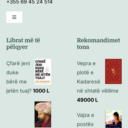
+355 69 45 24 514
Toggle
Navigation
Kushte të përgjithshme
Librat më të
Rekomandimet
pëlqyer
tona
Politikat e kthimeve
Çfarë jeni
Vepra e
Politikat e privatësisë
duke
plotë e
bërë me
Kadaresë
Kontakt
jetën tuaj?
1000
L
në shtatë vëllime
49000
L
Vajza e
postës