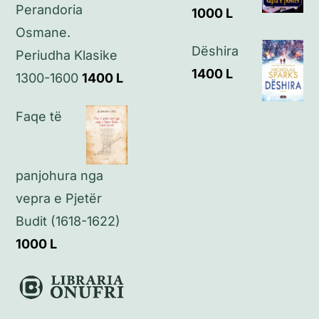
Perandoria
1000
L
Osmane.
Dëshira
Periudha Klasike
1400
L
1300-1600
1400
L
Faqe të
panjohura nga
vepra e Pjetër
Budit (1618-1622)
1000
L