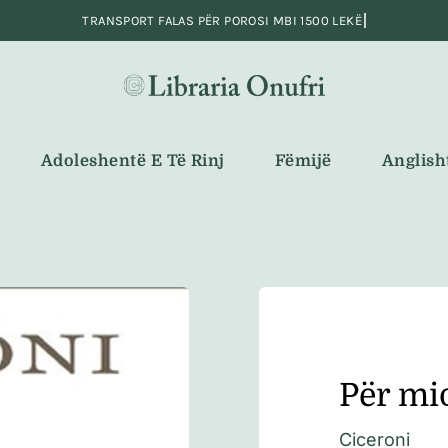
Adoleshentë E Të Rinj
Fëmijë
Anglish
Për mi
Ciceroni