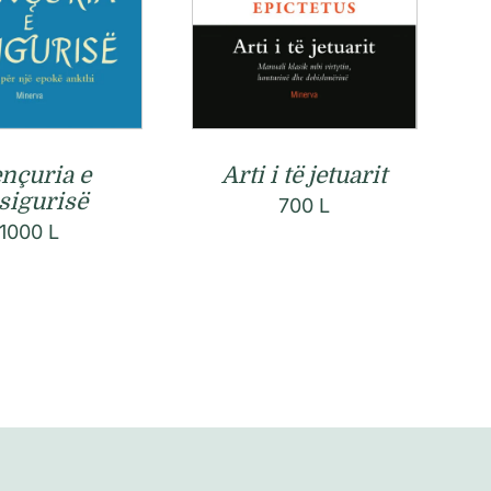
nçuria e
Arti i të jetuarit
sigurisë
700
L
1000
L