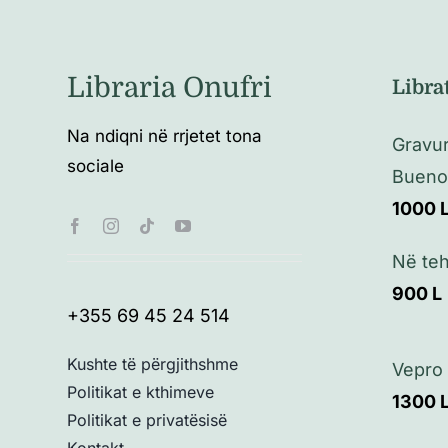
Libraria Onufri
Libra
Na ndiqni në rrjetet tona
Gravu
sociale
Buenos
1000
Në teh
900
L
+355 69 45 24 514
Kushte të përgjithshme
Vepro 
Politikat e kthimeve
1300
Politikat e privatësisë