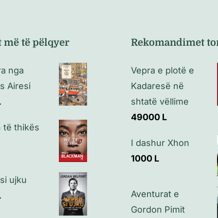
t më të pëlqyer
Rekomandimet to
ra nga
Vepra e plotë e
 Airesi
Kadaresë në
L
shtatë vëllime
49000
L
 të thikës
I dashur Xhon
1000
L
si ujku
Aventurat e
L
Gordon Pimit