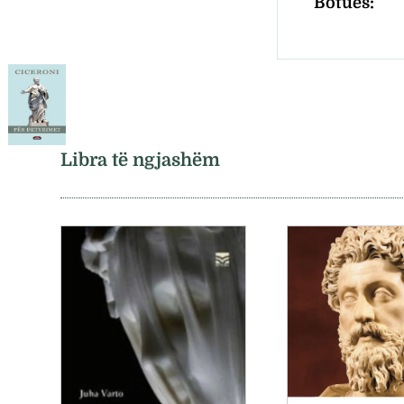
Botues:
Libra të ngjashëm