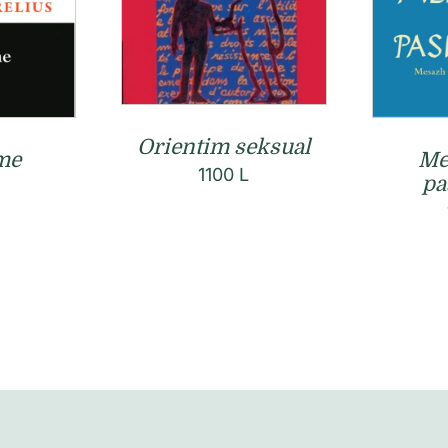
Orientim seksual
me
Me
1100
L
pa