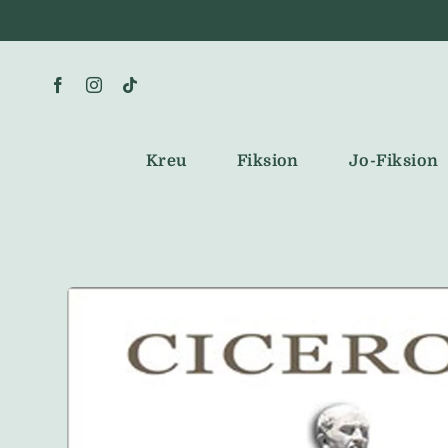
Skip
to
content
Kreu
Fiksion
Jo-Fiksion