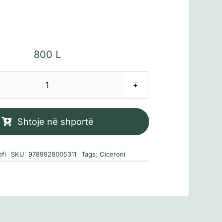
800
L
Sasi
Për
miqësinë
Shtoje në shportë
ofi
SKU:
9789928005311
Tags:
Ciceroni