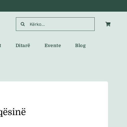
Search
for:
t
Ditarë
Evente
Blog
qësinë