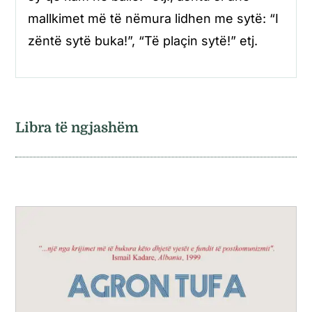
mallkimet më të nëmura lidhen me sytë: “I
zëntë sytë buka!”, “Të plaçin sytë!” etj.
Libra të ngjashëm