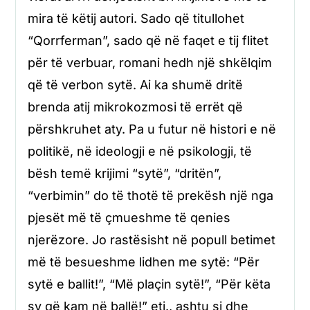
mira të këtij autori. Sado që titullohet
“Qorrferman”, sado që në faqet e tij flitet
për të verbuar, romani hedh një shkëlqim
që të verbon sytë. Ai ka shumë dritë
brenda atij mikrokozmosi të errët që
përshkruhet aty. Pa u futur në histori e në
politikë, në ideologji e në psikologji, të
bësh temë krijimi “sytë”, “dritën”,
“verbimin” do të thotë të prekësh një nga
pjesët më të çmueshme të qenies
njerëzore. Jo rastësisht në popull betimet
më të besueshme lidhen me sytë: “Për
sytë e ballit!”, “Më plaçin sytë!”, “Për këta
sy që kam në ballë!” etj., ashtu si dhe