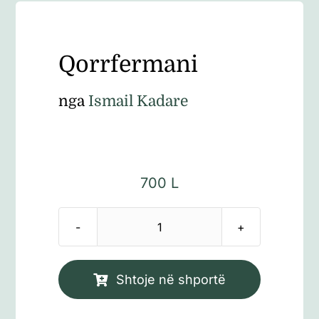
Qorrfermani
nga
Ismail Kadare
700
L
Sasi
Qorrfermani
Shtoje në shportë