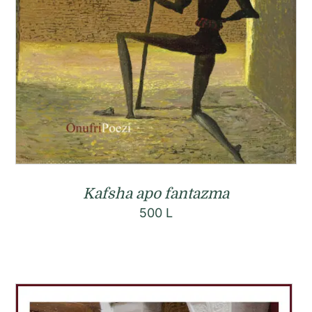
Kafsha apo fantazma
500
L