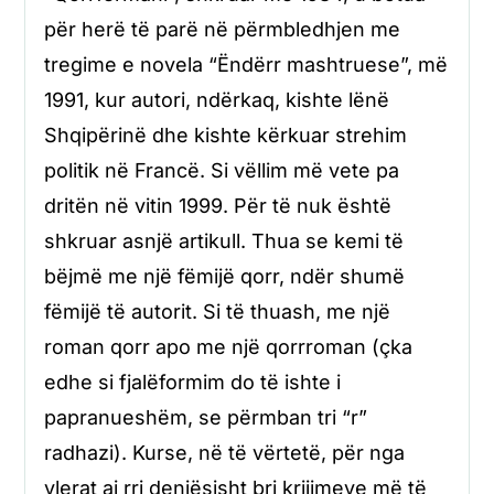
për herë të parë në përmbledhjen me
tregime e novela “Ëndërr mashtruese”, më
1991, kur autori, ndërkaq, kishte lënë
Shqipërinë dhe kishte kërkuar strehim
politik në Francë. Si vëllim më vete pa
dritën në vitin 1999. Për të nuk është
shkruar asnjë artikull. Thua se kemi të
bëjmë me një fëmijë qorr, ndër shumë
fëmijë të autorit. Si të thuash, me një
roman qorr apo me një qorrroman (çka
edhe si fjalëformim do të ishte i
papranueshëm, se përmban tri “r”
radhazi). Kurse, në të vërtetë, për nga
vlerat ai rri denjësisht bri krijimeve më të