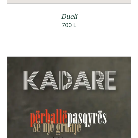
Dueli
700
L