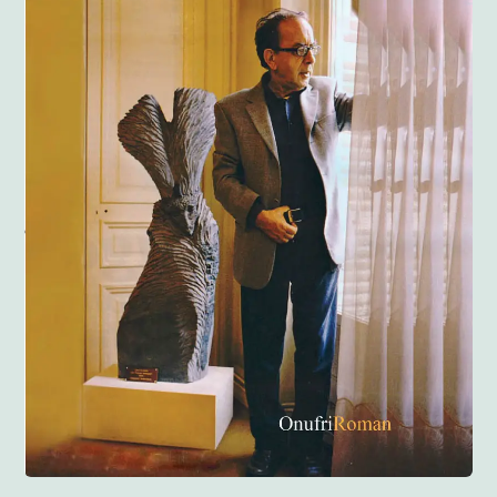
Anglisht
Ditarë
Evente
Blog