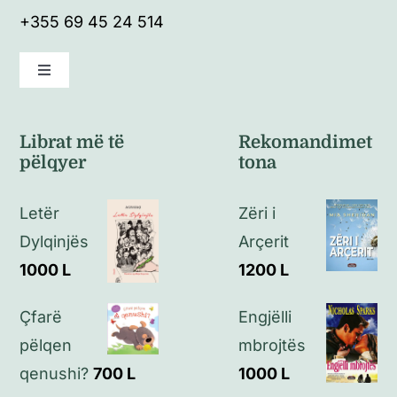
+355 69 45 24 514
Toggle
Navigation
Kushte të përgjithshme
Librat më të
Rekomandimet
pëlqyer
tona
Politikat e kthimeve
Letër
Zëri i
Politikat e privatësisë
Dylqinjës
Arçerit
1000
L
1200
L
Kontakt
Çfarë
Engjëlli
pëlqen
mbrojtës
qenushi?
700
L
1000
L