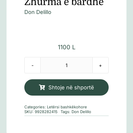
Zhurma e bardhë
Don Delillo
1100
L
Sasi
Zhurma
e
Shtoje në shportë
bardhë
Categories:
Letërsi bashkëkohore
SKU:
9928282415
Tags:
Don Delillo