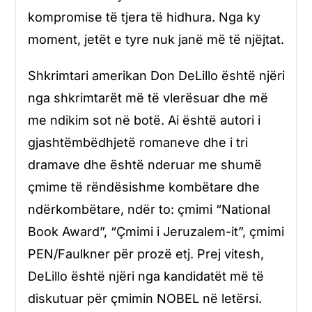
kompromise të tjera të hidhura. Nga ky
moment, jetët e tyre nuk janë më të njëjtat.
Shkrimtari amerikan Don DeLillo është njëri
nga shkrimtarët më të vlerësuar dhe më
me ndikim sot në botë. Ai është autori i
gjashtëmbëdhjetë romaneve dhe i tri
dramave dhe është nderuar me shumë
çmime të rëndësishme kombëtare dhe
ndërkombëtare, ndër to: çmimi “National
Book Award”, “Çmimi i Jeruzalem-it”, çmimi
PEN/Faulkner për prozë etj. Prej vitesh,
DeLillo është njëri nga kandidatët më të
diskutuar për çmimin NOBEL në letërsi.