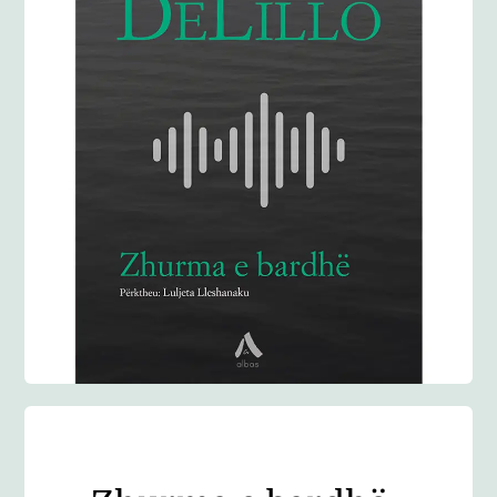
Anglisht
Ditarë
Evente
Blog