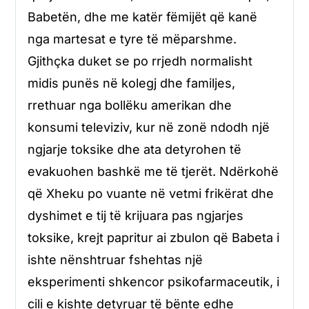
Babetën, dhe me katër fëmijët që kanë
nga martesat e tyre të mëparshme.
Gjithçka duket se po rrjedh normalisht
midis punës në kolegj dhe familjes,
rrethuar nga bollëku amerikan dhe
konsumi televiziv, kur në zonë ndodh një
ngjarje toksike dhe ata detyrohen të
evakuohen bashkë me të tjerët. Ndërkohë
që Xheku po vuante në vetmi frikërat dhe
dyshimet e tij të krijuara pas ngjarjes
toksike, krejt papritur ai zbulon që Babeta i
ishte nënshtruar fshehtas një
eksperimenti shkencor psikofarmaceutik, i
cili e kishte detyruar të bënte edhe