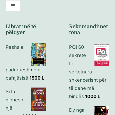
Toggle
Navigation
Kushte të përgjithshme
Librat më të
Rekomandimet
pëlqyer
tona
Politikat e kthimeve
Pesha e
PO! 60
Politikat e privatësisë
sekrete
të
padurueshme e
Kontakt
vertetuara
pafajësisë
1500
L
shkencërisht për
të qenë më
Si ta
bindës
1000
L
njohësh
një
Dy nga