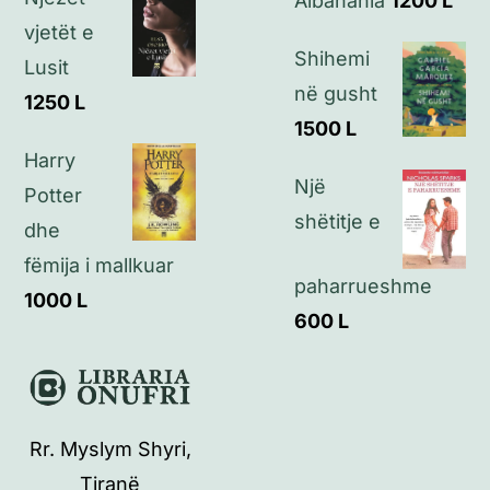
Albanania
1200
L
vjetët e
Shihemi
Lusit
në gusht
1250
L
1500
L
Harry
Një
Potter
shëtitje e
dhe
fëmija i mallkuar
paharrueshme
1000
L
600
L
Rr. Myslym Shyri,
Tiranë