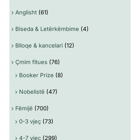
Anglisht
(61)
Biseda & Letërkëmbime
(4)
Blloqe & kancelari
(12)
Çmim fitues
(76)
Booker Prize
(8)
Nobelistë
(47)
Fëmijë
(700)
0-3 vjeç
(73)
4-7 vjeç
(299)