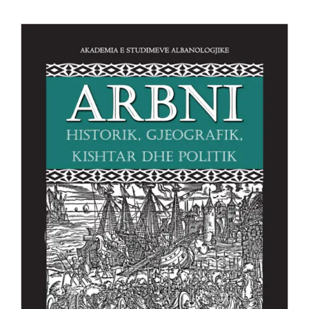
Anglisht
Ditarë
Evente
Blog