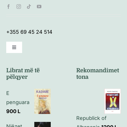
+355 69 45 24 514
Toggle
Navigation
Kushte të përgjithshme
Librat më të
Rekomandimet
pëlqyer
tona
Politikat e kthimeve
E
Politikat e privatësisë
penguara
900
L
Republick of
Kontakt
Njëzet