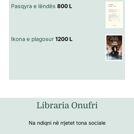
Pasqyra e lëndës
800
L
Ikona e plagosur
1200
L
Libraria Onufri
Na ndiqni në rrjetet tona sociale