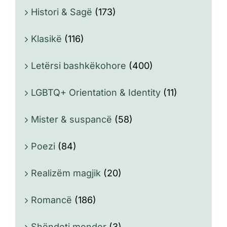
Histori & Sagë
(173)
Klasikë
(116)
Letërsi bashkëkohore
(400)
LGBTQ+ Orientation & Identity
(11)
Mister & suspancë
(58)
Poezi
(84)
Realizëm magjik
(20)
Romancë
(186)
Shëndeti mendor
(3)