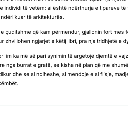
jë individi të vetëm: ai është ndërthurja e tipareve të
ndërlikuar të arkitekturës.
 e çuditshme që kam përmendur, gjallonin fort mes 
 zhvillohen ngjarjet e këtij libri, pra nja tridhjetë e 
bri im ka më së pari synimin të argëtojë djemtë e vaj
ore nga burrat e gratë, se kisha në plan që me shumë ë
ikur dhe se si ndiheshe, si mendoje e si flisje, mad
 këmbët.