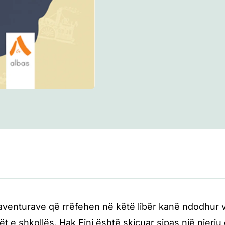
venturave që rrëfehen në këtë libër kanë ndodhur vërte
t e shkollës. Hak Fini është skicuar sipas një njeriu 