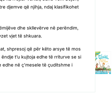
 tre djemve që njihja, ndaj klasifikohet
fëmijëve dhe skllevërve në perëndim,
dyzet vjet të shkuara.
zat, shpresoj që për këto arsye të mos
ndje t’u kujtoja edhe të rriturve se si
je edhe në ç’mesele të çuditshme i