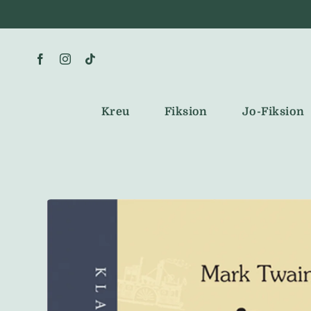
Skip
to
content
Kreu
Fiksion
Jo-Fiksion