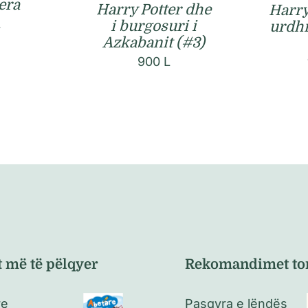
era
Harry Potter dhe
Harry
L
i burgosuri i
urdhr
Azkabanit (#3)
900
L
t më të pëlqyer
Rekomandimet to
re
Pasqyra e lëndës