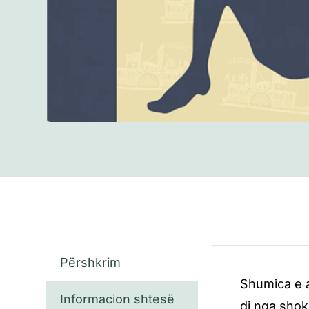
Përshkrim
Shumica e a
Informacion shtesë
di nga shokë