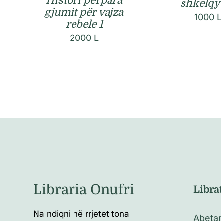
Histori përpara
shkëlqy
gjumit për vajza
1000
rebele 1
2000
L
Libraria Onufri
Libra
Na ndiqni në rrjetet tona
Abeta