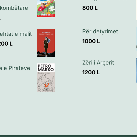
kombëtare
800
L
L
Për detyrimet
ehtat e malit
1000
L
200
L
Zëri i Arçerit
a e Pirateve
1200
L