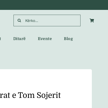
Search
for:
t
Ditarë
Evente
Blog
rat e Tom Sojerit