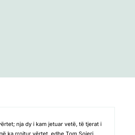
t; nja dy i kam jetuar vetë, të tjerat i
që ka rrojtur vërtet, edhe Tom Sojeri,