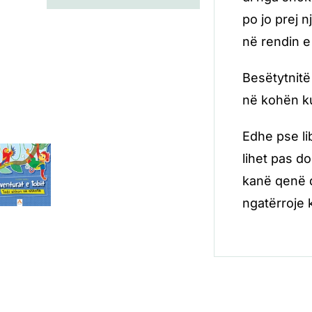
po jo prej n
në rendin e 
Besëtytnitë
në kohën kur
Edhe pse li
lihet pas d
kanë qenë d
ngatërroje