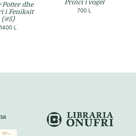
Princi i vogël
 Potter dhe
700
L
i i Feniksit
(#5)
1400
L
na