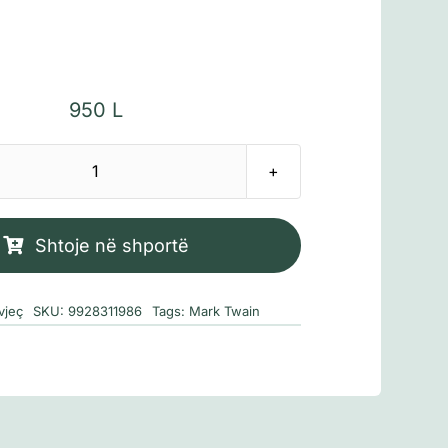
950
L
Sasi
Aventurat
e
Shtoje në shportë
Tom
Sojerit
vjeç
SKU:
9928311986
Tags:
Mark Twain