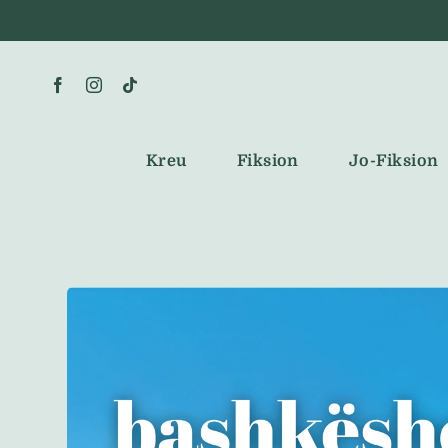
Skip
to
content
Kreu
Fiksion
Jo-Fiksion