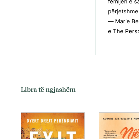
fëmijën e s
përjetshme
— Marie Ben
e The Perso
Libra të ngjashëm