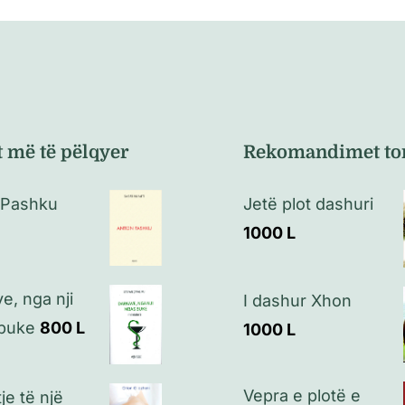
t më të pëlqyer
Rekomandimet to
 Pashku
Jetë plot dashuri
1000
L
e, nga nji
I dashur Xhon
buke
800
L
1000
L
Vepra e plotë e
je të një