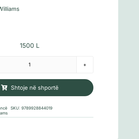
Williams
1500
L
Sasi
Bashkëshortë
dhe
Shtoje në shportë
dashnorë
ncë
SKU:
9789928844019
liams