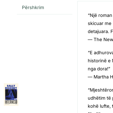
Përshkrim
“Një roman 
skicuar me 
detajuara. 
— The New
“E adhurova
historinë e 
nga dora!”
— Martha Ha
“Mjeshtëror
udhëtim të
kohë lufte,