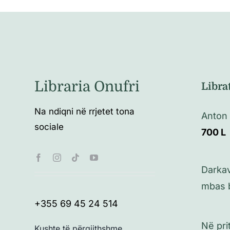
Libraria Onufri
Libra
Na ndiqni në rrjetet tona
Anton
sociale
700
L
Darkav
mbas 
+355 69 45 24 514
Në prit
Kushte të përgjithshme