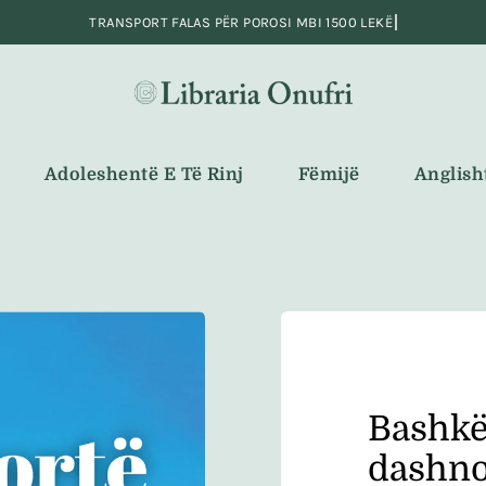
Adoleshentë E Të Rinj
Fëmijë
Anglish
Bashkë
dashn