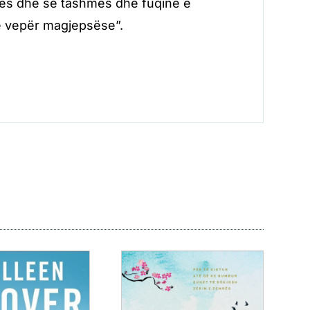
rës dhe së tashmes dhe fuqinë e
ë vepër magjepsëse”.