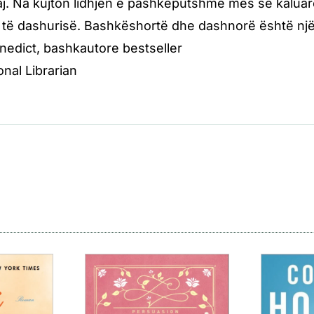
aj. Na kujton lidhjen e pashkëputshme mes së kalua
 të dashurisë. Bashkëshortë dhe dashnorë është nj
edict, bashkautore bestseller
nal Librarian