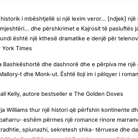
historik i mbështjellë si një lexim veror… [ndjek] nj
mjeshtëri… dhe përshkrimet e Kajrosit të pasluftës
Fundi është një kthesë dramatike e denjë për telenov
 York Times
 Bashkëshortë dhe dashnorë dhe e përpiva me një gëll
Mallory-t dhe Monk-ut. Është lloji im i pëlqyer i rom
ll Kelly, autore bestseller e The Golden Doves
ja Williams thur një histori që përfshin kontinente d
 paharru- eshëm përmes një romance rinore marrame
 tradhtie, spiunazhi, sekretesh shka- tërruese dhe 