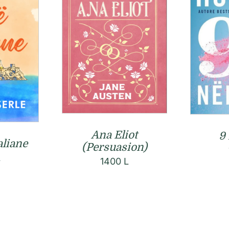
Ana Eliot
9
aliane
(Persuasion)
L
1400
L