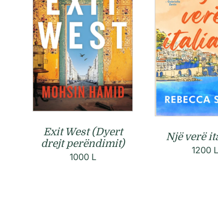
Exit West (Dyert
Një verë it
drejt perëndimit)
1200
1000
L