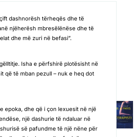
ë çift dashnorësh tërheqës dhe të
 janë njëherësh mbresëlënëse dhe të
elat dhe më zuri në befasi”.
titje. Isha e përfshirë plotësisht në
anit që të mban pezull – nuk e heq dot
he epoka, dhe që i çon lexuesit në një
ndëse, një dashurie të ndaluar në
dashurisë së pafundme të një nëne për