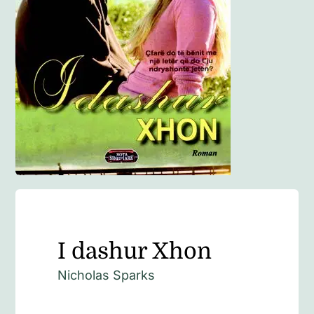
Anglisht
Ditarë
Evente
Blog
I dashur Xhon
Nicholas Sparks