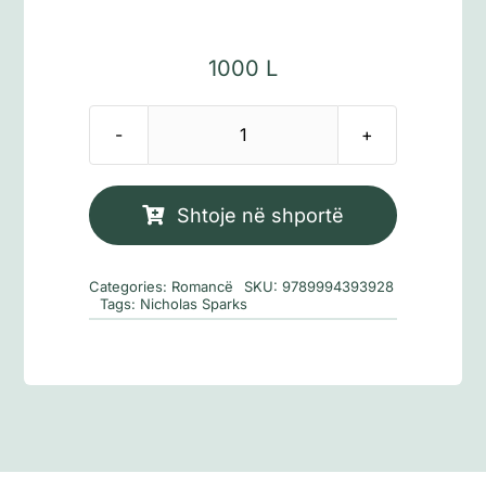
1000
L
Sasi
I
dashur
Shtoje në shportë
Xhon
Categories:
Romancë
SKU:
9789994393928
Tags:
Nicholas Sparks