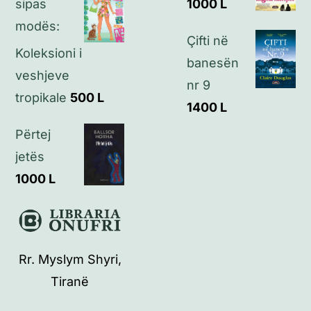
sipas
1000
L
modës:
Çifti në
Koleksioni i
banesën
veshjeve
nr 9
tropikale
500
L
1400
L
Përtej
jetës
1000
L
Rr. Myslym Shyri,
Tiranë