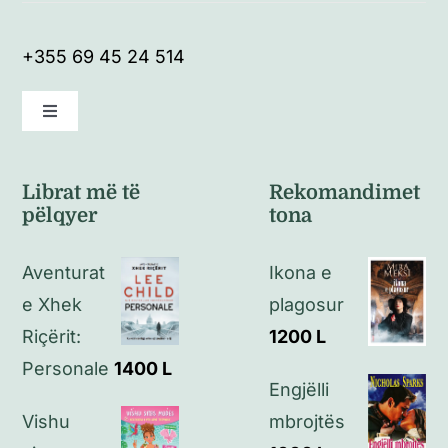
+355 69 45 24 514
Toggle
Navigation
Kushte të përgjithshme
Librat më të
Rekomandimet
pëlqyer
tona
Politikat e kthimeve
Aventurat
Ikona e
Politikat e privatësisë
e Xhek
plagosur
Riçërit:
1200
L
Kontakt
Personale
1400
L
Engjëlli
Vishu
mbrojtës