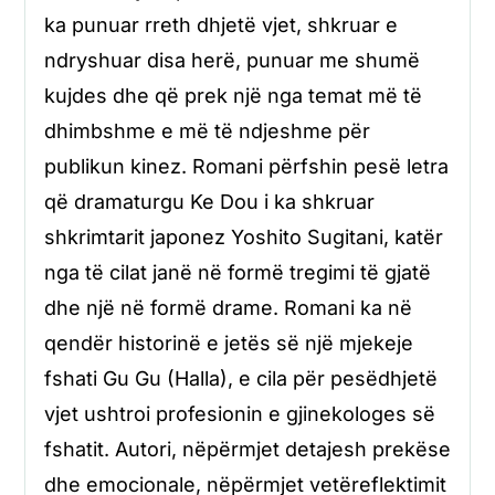
ka punuar rreth dhjetë vjet, shkruar e
ndryshuar disa herë, punuar me shumë
kujdes dhe që prek një nga temat më të
dhimbshme e më të ndjeshme për
publikun kinez. Romani përfshin pesë letra
që dramaturgu Ke Dou i ka shkruar
shkrimtarit japonez Yoshito Sugitani, katër
nga të cilat janë në formë tregimi të gjatë
dhe një në formë drame. Romani ka në
qendër historinë e jetës së një mjekeje
fshati Gu Gu (Halla), e cila për pesëdhjetë
vjet ushtroi profesionin e gjinekologes së
fshatit. Autori, nëpërmjet detajesh prekëse
dhe emocionale, nëpërmjet vetëreflektimit