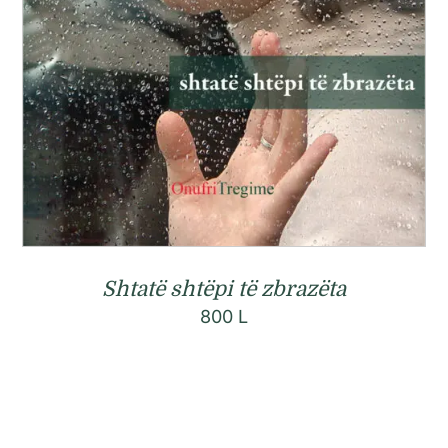
Shtatë shtëpi të zbrazëta
800
L