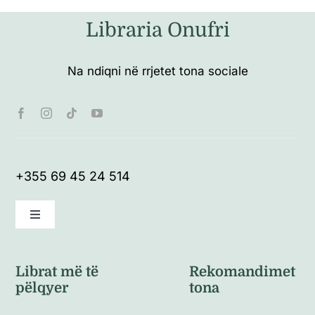
Libraria Onufri
Na ndiqni në rrjetet tona sociale
+355 69 45 24 514
Toggle
Navigation
Kushte të përgjithshme
Librat më të
Rekomandimet
pëlqyer
tona
Politikat e kthimeve