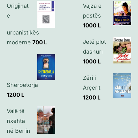
Origjinat
Vajza e
Politikat e privatësisë
e
postës
1000
L
urbanistikës
Kontakt
Jetë plot
moderne
700
L
dashuri
1000
L
Zëri i
Shërbëtorja
Arçerit
1200
L
1200
L
Valë të
nxehta
në Berlin