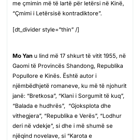
me çmimin më të lartë për letërsi në Kinë,
“Çmimi i Letërsisë kontradiktore”.
[dt_divider style=”thin” /]
Mo Yan
u lind më 17 shkurt të vitit 1955, në
Gaomi të Provincës Shandong, Republika
Popullore e Kinës. Është autor i
njëmbëdhjetë romaneve, ku më të njohurit
janë: “Bretkosa”, “Klani i Sorgumit të kuq”,
“Balada e hudhrës”, “Gjoksplota dhe
vithegjera”, “Republika e Verës”, “Lodhur
deri në vdekje”, si dhe i më shumë se
njëqind novelave, si “Karota e