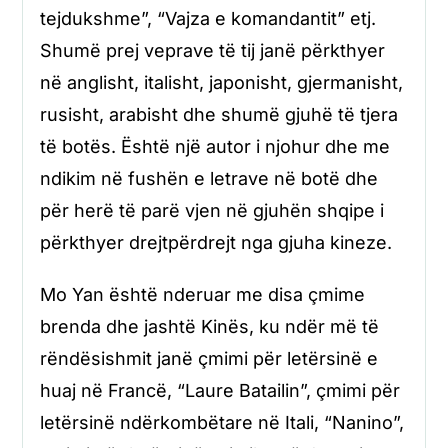
tejdukshme”, “Vajza e komandantit” etj.
Shumë prej veprave të tij janë përkthyer
në anglisht, italisht, japonisht, gjermanisht,
rusisht, arabisht dhe shumë gjuhë të tjera
të botës. Është një autor i njohur dhe me
ndikim në fushën e letrave në botë dhe
për herë të parë vjen në gjuhën shqipe i
përkthyer drejtpërdrejt nga gjuha kineze.
Mo Yan është nderuar me disa çmime
brenda dhe jashtë Kinës, ku ndër më të
rëndësishmit janë çmimi për letërsinë e
huaj në Francë, “Laure Batailin”, çmimi për
letërsinë ndërkombëtare në Itali, “Nanino”,