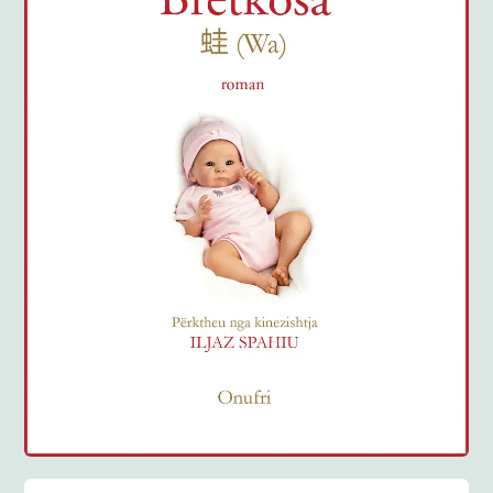
Anglisht
Ditarë
Evente
Blog