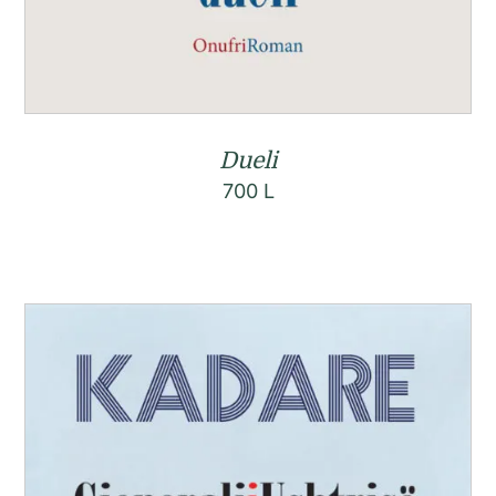
Dueli
700
L