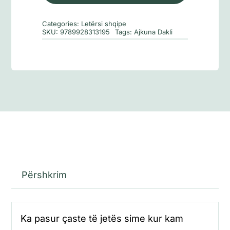
në
kohë
Categories:
Letërsi shqipe
lufte
SKU:
9789928313195
Tags:
Ajkuna Dakli
Përshkrim
Ka pasur çaste të jetës sime kur kam