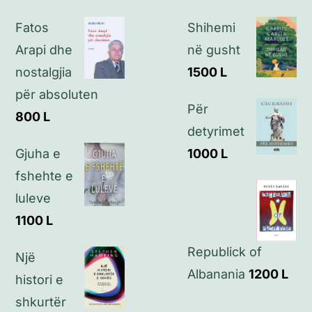
Fatos
Shihemi
Politikat e privatësisë
Arapi dhe
në gusht
nostalgjia
1500
L
Kontakt
për absoluten
Për
800
L
detyrimet
Gjuha e
1000
L
fshehte e
luleve
1100
L
Republick of
Një
Albanania
1200
L
histori e
shkurtër