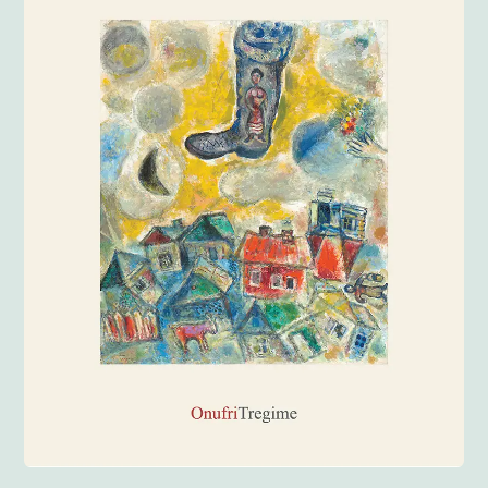
Anglisht
Ditarë
Evente
Blog