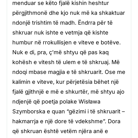
menduar se këto fjalë kishin heshtur
përgjithmonë dhe kjo nuk më ka shkaktuar
ndonjë trishtim të madh. Ëndrra për të
shkruar nuk ishte e vetmja që kishte
humbur në rrokullisjen e viteve e botëve.
Nuk e di, pra, ç’më shtyu që pas kaq
kohësh e vitesh të ulem e të shkruaj. Më
ndoqi mbase magjia e të shkruarit. Ose me
kalimin e viteve, kur përjetësia bëhet një
fjalë gjithnjë e më e shkurtër, më shtyu ajo
ndjenjë që poetja polake Wisława
Szymborska e quan “gëzimi i të shkruarit –
hakmarrja e një dore të vdekshme”. Dora
që shkruan është vetëm njëra anë e