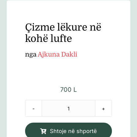
Çizme lëkure në
kohë lufte
nga
Ajkuna Dakli
700
L
Sasi
Çizme
lëkure
Shtoje në shportë