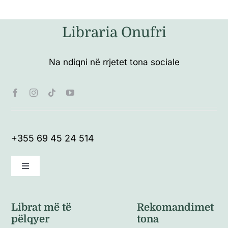
Libraria Onufri
Na ndiqni në rrjetet tona sociale
+355 69 45 24 514
Toggle
Navigation
Kushte të përgjithshme
Librat më të
Rekomandimet
pëlqyer
tona
Politikat e kthimeve