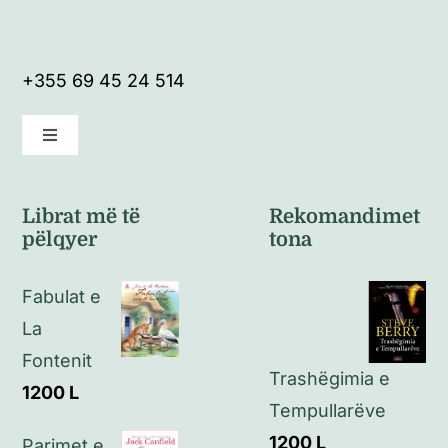
+355 69 45 24 514
Toggle
Navigation
Kushte të përgjithshme
Librat më të
Rekomandimet
pëlqyer
tona
Politikat e kthimeve
Fabulat e
Politikat e privatësisë
La
Fontenit
Trashëgimia e
Kontakt
1200
L
Tempullarëve
1200
L
Parimet e