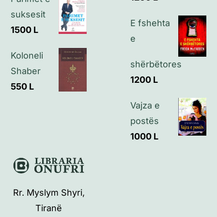
suksesit
E fshehta
1500
L
e
Koloneli
shërbëtores
Shaber
1200
L
550
L
Vajza e
postës
1000
L
Rr. Myslym Shyri,
Tiranë