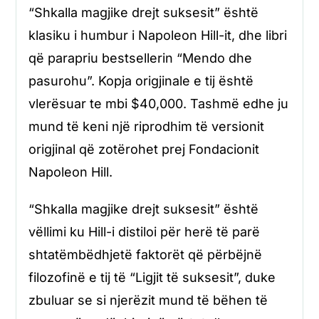
“Shkalla magjike drejt suksesit” është
klasiku i humbur i Napoleon Hill-it, dhe libri
që parapriu bestsellerin “Mendo dhe
pasurohu”. Kopja origjinale e tij është
vlerësuar te mbi $40,000. Tashmë edhe ju
mund të keni një riprodhim të versionit
origjinal që zotërohet prej Fondacionit
Napoleon Hill.
“Shkalla magjike drejt suksesit” është
vëllimi ku Hill-i distiloi për herë të parë
shtatëmbëdhjetë faktorët që përbëjnë
filozofinë e tij të “Ligjit të suksesit”, duke
zbuluar se si njerëzit mund të bëhen të