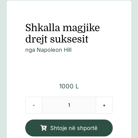
Shkalla magjike
drejt suksesit
nga
Napoleon Hill
1000
L
Sasi
Shkalla
magjike
Shtoje në shportë
drejt