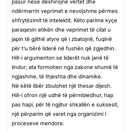
pasur nëse dëshirojnë vërtet dhe
ndërmarrin veprimet e nevojshme përmes
shfrytëzimit të intelektit. Këto parime kyçe
paraqesin etikën dhe veprimet të cilat u
japin të gjithë atyre që i zbatojnë, fuqinë
për t’u bërë liderë në fushën që zgjedhin.
Hill-i argumenton se liderët nuk janë të
lindur; ata formohen nga zakone shumë të
ngjashme, të thjeshta dhe dinamike.
Në këtë libër zbulohet një thesar dijesh.
Hill-i ofron një udhë të përmbledhur, hap
pas hapi, për të ngjitur shkallën e suksesit,
një përparim që varet nga organizimi i
proceseve mendore.