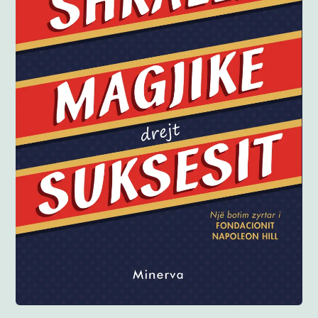
Anglisht
Ditarë
Evente
Blog