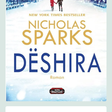
Anglisht
Ditarë
Evente
Blog