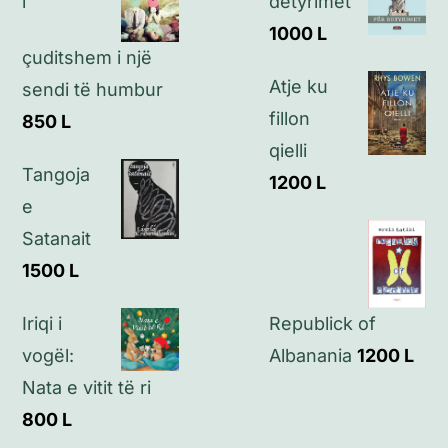
i
detyrimet
1000
L
çuditshem i një
Kontakt
Atje ku
sendi të humbur
fillon
850
L
qielli
Tangoja
1200
L
e
Satanait
1500
L
Republick of
Iriqi i
Albanania
1200
L
vogël:
Nata e vitit të ri
800
L