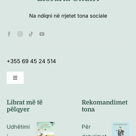
Na ndiqni në rrjetet tona sociale
+355 69 45 24 514
Toggle
Navigation
Kushte të përgjithshme
Librat më të
Rekomandimet
pëlqyer
tona
Politikat e kthimeve
Udhëtimi
Për
Politikat e privatësisë