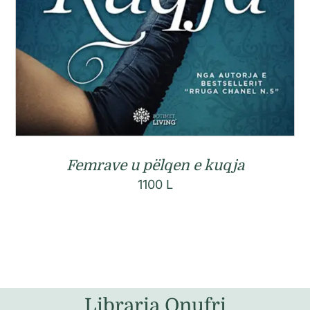
Femrave u pëlqen e kuqja
1100
L
Libraria Onufri