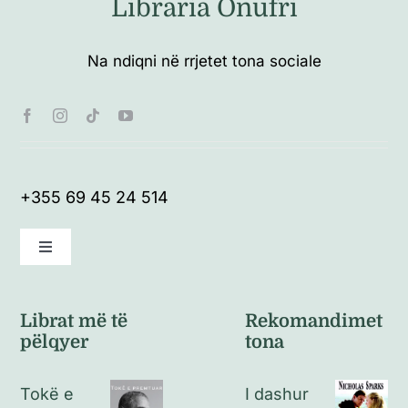
Libraria Onufri
Na ndiqni në rrjetet tona sociale
+355 69 45 24 514
Toggle
Navigation
Kushte të përgjithshme
Librat më të
Rekomandimet
pëlqyer
tona
Politikat e kthimeve
Tokë e
I dashur