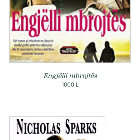
Engjëlli mbrojtës
1000
L