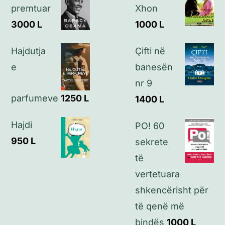
Politikat e privatësisë
premtuar
Xhon
3000
L
1000
L
Kontakt
Hajdutja
Çifti në
e
banesën
nr 9
parfumeve
1250
L
1400
L
Hajdi
PO! 60
950
L
sekrete
të
vertetuara
shkencërisht për
të qenë më
bindës
1000
L