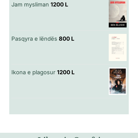
Jam mysliman
1200
L
Pasqyra e lëndës
800
L
Ikona e plagosur
1200
L