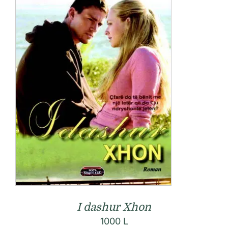
I dashur Xhon
1000
L