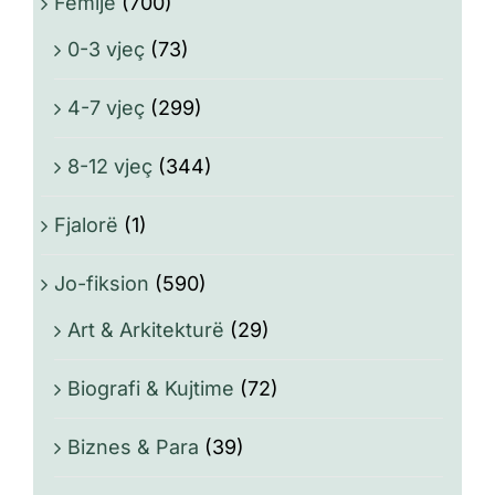
Fëmijë
(700)
0-3 vjeç
(73)
4-7 vjeç
(299)
8-12 vjeç
(344)
Fjalorë
(1)
Jo-fiksion
(590)
Art & Arkitekturë
(29)
Biografi & Kujtime
(72)
Biznes & Para
(39)