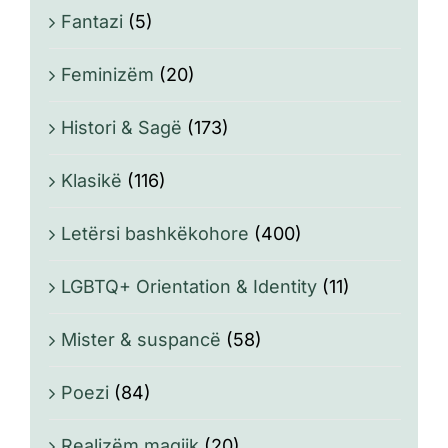
Fantazi
(5)
Feminizëm
(20)
Histori & Sagë
(173)
Klasikë
(116)
Letërsi bashkëkohore
(400)
LGBTQ+ Orientation & Identity
(11)
Mister & suspancë
(58)
Poezi
(84)
Realizëm magjik
(20)