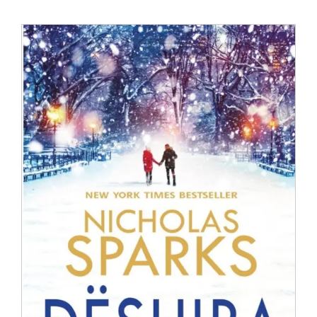
Anglisht
Ditarë
Evente
Blog