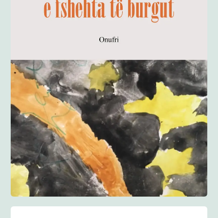
Anglisht
Ditarë
Evente
Blog