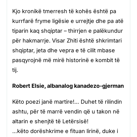
Kjo kronikë tmerresh të kohës është pa
kurrfarë fryme ligësie e urrejtje dhe pa atë
tiparin kaq shqiptar – thirrjen e palëkundur
për hakmarrje. Visar Zhiti është shkrimtari
shqiptar, jeta dhe vepra e të cilit mbase
pasqyrojnë më mirë historinë e kombit të
tij.
Robert Elsie, albanalog kanadezo-gjerman
Këto poezi janë martire!… Duhet të rilindin
ashtu, për të marrë vendin që u takon në
altarin e shenjtë të Letërsisë!
…këto dorëshkrime e fituan lirinë, duke i