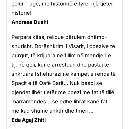
çelur rrugë, me historinë e tyre, një tjetër
historie!
Andreas Dushi
Përpara kësaj relique përulem dhëmb-
shurisht. Dorëshkrimi i Visarit, i poezive të
burgut, të krijuara në fillim në mendjen e
tij, në qeli, kur e arrestuan dhe pastaj të
shkruara fshehurazi në kampet e rënda të
Spaçit e të Qafë Barit… Nuk besoj se
gjendet libër tjetër me poezi me fat të tillë
marramendës… se edhe librat kanë fat,
me kaq shumë ankth dhe tmerr…
Eda Agaj Zhiti