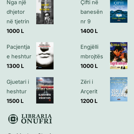
Nga një
Çifti në
Politikat e privatësisë
dhjetor
banesën
në tjetrin
nr 9
Kontakt
1000
L
1400
L
Pacjentja
Engjëlli
e heshtur
mbrojtës
1300
L
1000
L
Gjuetari i
Zëri i
heshtur
Arçerit
1500
L
1200
L