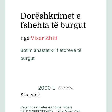
Dorëshkrimet e
fshehta të burgut
nga
Visar Zhiti
Botim anastatik i fletoreve të
burgut
2000
L
S’ka stok
S’ka stok
Categories:
Letërsi shqipe
,
Poezi
SKU:
9789928354112
Tags:
Visar Zhiti