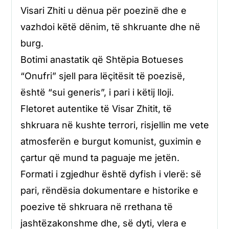
Visari Zhiti u dënua për poezinë dhe e
vazhdoi këtë dënim, të shkruante dhe në
burg.
Botimi anastatik që Shtëpia Botueses
“Onufri” sjell para lëçitësit të poezisë,
është “sui generis”, i pari i këtij lloji.
Fletoret autentike të Visar Zhitit, të
shkruara në kushte terrori, risjellin me vete
atmosferën e burgut komunist, guximin e
çartur që mund ta paguaje me jetën.
Formati i zgjedhur është dyfish i vlerë: së
pari, rëndësia dokumentare e historike e
poezive të shkruara në rrethana të
jashtëzakonshme dhe, së dyti, vlera e