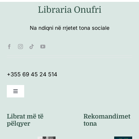
Libraria Onufri
Na ndiqni në rrjetet tona sociale
+355 69 45 24 514
Toggle
Navigation
Kushte të përgjithshme
Librat më të
Rekomandimet
pëlqyer
tona
Politikat e kthimeve