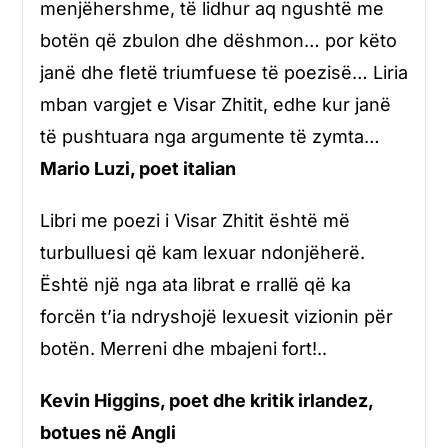
menjëhershme, të lidhur aq ngushtë me
botën që zbulon dhe dëshmon… por këto
janë dhe fletë triumfuese të poezisë… Liria
mban vargjet e Visar Zhitit, edhe kur janë
të pushtuara nga argumente të zymta…
Mario Luzi, poet italian
Libri me poezi i Visar Zhitit është më
turbulluesi që kam lexuar ndonjëherë.
Është një nga ata librat e rrallë që ka
forcën t’ia ndryshojë lexuesit vizionin për
botën. Merreni dhe mbajeni fort!..
Kevin Higgins, poet dhe kritik irlandez,
botues në Angli