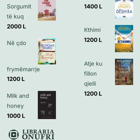
Politikat e privatësisë
Sorgumit
1400
L
të kuq
Kontakt
2000
L
Kthimi
1200
L
Në çdo
Atje ku
frymëmarrje
fillon
1200
L
qielli
1200
L
Milk and
honey
1000
L