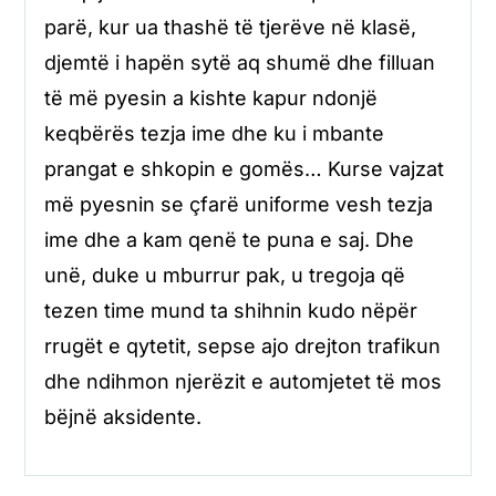
parë, kur ua thashë të tjerëve në klasë,
djemtë i hapën sytë aq shumë dhe filluan
të më pyesin a kishte kapur ndonjë
keqbërës tezja ime dhe ku i mbante
prangat e shkopin e gomës… Kurse vajzat
më pyesnin se çfarë uniforme vesh tezja
ime dhe a kam qenë te puna e saj. Dhe
unë, duke u mburrur pak, u tregoja që
tezen time mund ta shihnin kudo nëpër
rrugët e qytetit, sepse ajo drejton trafikun
dhe ndihmon njerëzit e automjetet të mos
bëjnë aksidente.