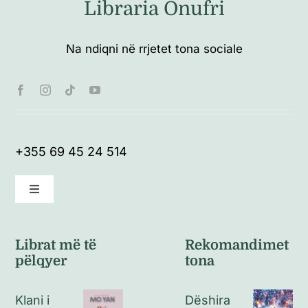
Libraria Onufri
Na ndiqni në rrjetet tona sociale
+355 69 45 24 514
Toggle
Navigation
Kushte të përgjithshme
Librat më të
Rekomandimet
pëlqyer
tona
Politikat e kthimeve
Klani i
Dëshira