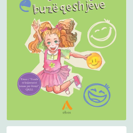
Anglisht
Ditarë
Evente
Blog