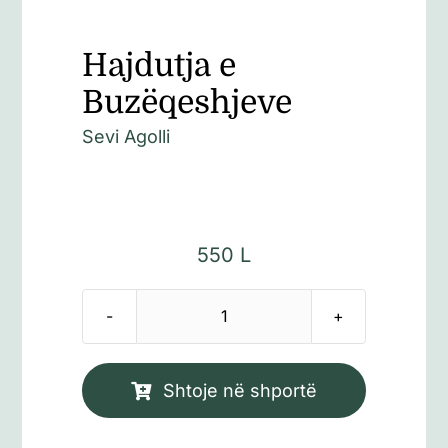
Hajdutja e
Buzëqeshjeve
Sevi Agolli
550
L
Sasi
Hajdutja
e
Shtoje në shportë
Buzëqeshjeve