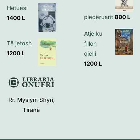
Hetuesi
pleqëruarit
800
L
1400
L
Atje ku
Të jetosh
fillon
1200
L
qielli
1200
L
Rr. Myslym Shyri,
Tiranë