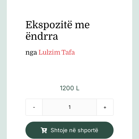
Ekspozitë me
ëndrra
nga
Lulzim Tafa
1200
L
Sasi
Ekspozitë
me
Shtoje në shportë
ëndrra