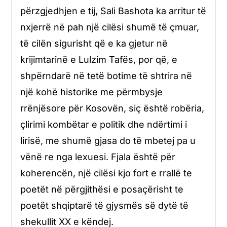
përzgjedhjen e tij, Sali Bashota ka arritur të
nxjerrë në pah një cilësi shumë të çmuar,
të cilën sigurisht që e ka gjetur në
krijimtarinë e Lulzim Tafës, por që, e
shpërndarë në tetë botime të shtrira në
një kohë historike me përmbysje
rrënjësore për Kosovën, siç është robëria,
çlirimi kombëtar e politik dhe ndërtimi i
lirisë, me shumë gjasa do të mbetej pa u
vënë re nga lexuesi. Fjala është për
koherencën, një cilësi kjo fort e rrallë te
poetët në përgjithësi e posaçërisht te
poetët shqiptarë të gjysmës së dytë të
shekullit XX e këndej.