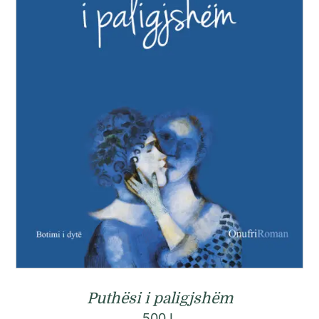
Puthësi i paligjshëm
500
L