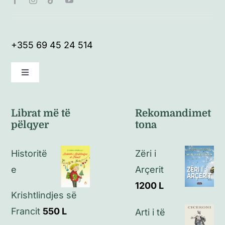
+355 69 45 24 514
Toggle
Navigation
Kushte të përgjithshme
Librat më të
Rekomandimet
pëlqyer
tona
Politikat e kthimeve
Historitë
Zëri i
Politikat e privatësisë
e
Arçerit
1200
L
Krishtlindjes së
Kontakt
Francit
550
L
Arti i të