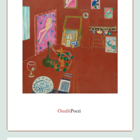
Anglisht
Ditarë
Evente
Blog