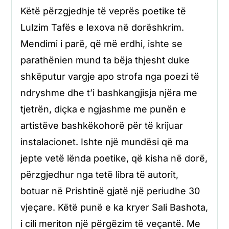
Këtë përzgjedhje të veprës poetike të
Lulzim Tafës e lexova në dorëshkrim.
Mendimi i parë, që më erdhi, ishte se
parathënien mund ta bëja thjesht duke
shkëputur vargje apo strofa nga poezi të
ndryshme dhe t’i bashkangjisja njëra me
tjetrën, diçka e ngjashme me punën e
artistëve bashkëkohorë për të krijuar
instalacionet. Ishte një mundësi që ma
jepte vetë lënda poetike, që kisha në dorë,
përzgjedhur nga tetë libra të autorit,
botuar në Prishtinë gjatë një periudhe 30
vjeçare. Këtë punë e ka kryer Sali Bashota,
i cili meriton një përgëzim të veçantë. Me