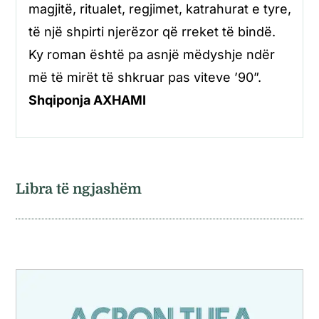
magjitë, ritualet, regjimet, katrahurat e tyre,
të një shpirti njerëzor që rreket të bindë.
Ky roman është pa asnjë mëdyshje ndër
më të mirët të shkruar pas viteve ’90”.
Shqiponja AXHAMI
Libra të ngjashëm