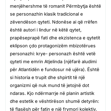
menjëhershme të romanit Përmbytja është
se personazhin klasik tradicional e
zëvendëson qyteti. Ndonëse ai që rrëfen
është autori i lindur në këtë qytet,
prapëseprapë fati dhe ekzistenca e qytetit
eklipson çdo protagonizëm mbizotërues
personazhi: krye- personazh është vetë
qyteti me emrin Atjelinda (njëfarë aludimi
për Atlantidën e fundosur në ujëra). Është
si historia e trupit dhe shpirtit të një
organizmi që nuk mund të jetojnë dot
ndaras. Kjo ndërmarrje në planin artistik
dhe estetik e vështirëson shumë detyrën:
të flasësh për fatin e një frymori kolektiv.