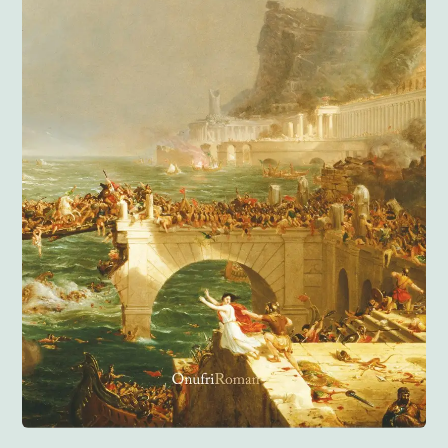
Anglisht
Ditarë
Evente
Blog