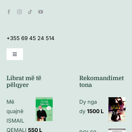
+355 69 45 24 514
Toggle
Navigation
Kushte të përgjithshme
Librat më të
Rekomandimet
pëlqyer
tona
Politikat e kthimeve
Më
Dy nga
Politikat e privatësisë
quajnë
dy
1500
L
ISMAIL
Kontakt
QEMALI
550
L