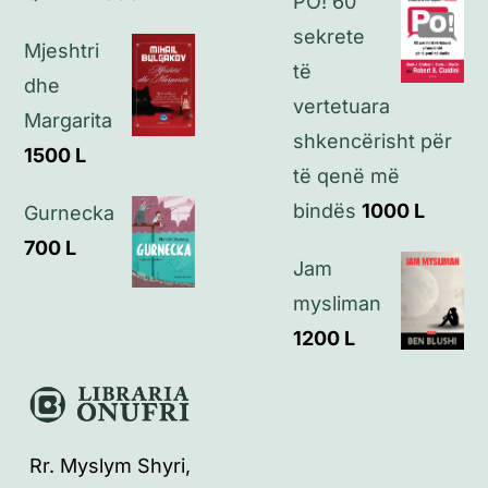
PO! 60
sekrete
Mjeshtri
të
dhe
vertetuara
Margarita
shkencërisht për
1500
L
të qenë më
bindës
1000
L
Gurnecka
700
L
Jam
mysliman
1200
L
Rr. Myslym Shyri,