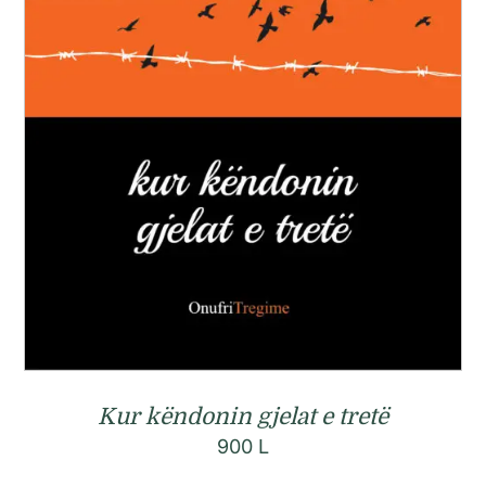
Kur këndonin gjelat e tretë
900
L