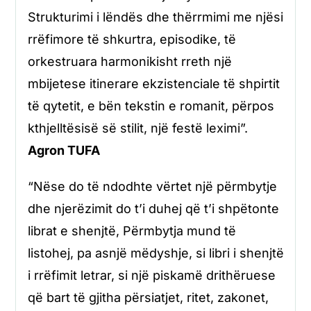
Strukturimi i lëndës dhe thërrmimi me njësi
rrëfimore të shkurtra, episodike, të
orkestruara harmonikisht rreth një
mbijetese itinerare ekzistenciale të shpirtit
të qytetit, e bën tekstin e romanit, përpos
kthjelltësisë së stilit, një festë leximi”.
Agron TUFA
“Nëse do të ndodhte vërtet një përmbytje
dhe njerëzimit do t’i duhej që t’i shpëtonte
librat e shenjtë, Përmbytja mund të
listohej, pa asnjë mëdyshje, si libri i shenjtë
i rrëfimit letrar, si një piskamë drithëruese
që bart të gjitha përsiatjet, ritet, zakonet,