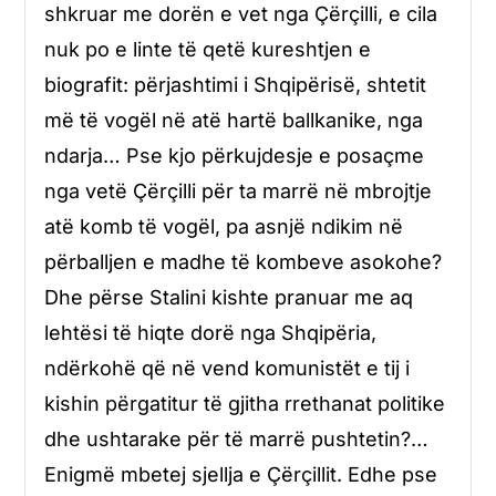
shkruar me dorën e vet nga Çërçilli, e cila
nuk po e linte të qetë kureshtjen e
biografit: përjashtimi i Shqipërisë, shtetit
më të vogël në atë hartë ballkanike, nga
ndarja… Pse kjo përkujdesje e posaçme
nga vetë Çërçilli për ta marrë në mbrojtje
atë komb të vogël, pa asnjë ndikim në
përballjen e madhe të kombeve asokohe?
Dhe përse Stalini kishte pranuar me aq
lehtësi të hiqte dorë nga Shqipëria,
ndërkohë që në vend komunistët e tij i
kishin përgatitur të gjitha rrethanat politike
dhe ushtarake për të marrë pushtetin?…
Enigmë mbetej sjellja e Çërçillit. Edhe pse