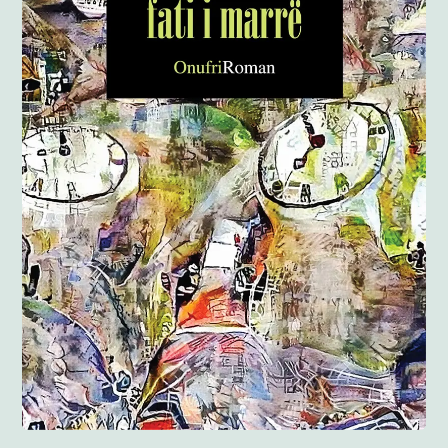
Anglisht
Ditarë
Evente
Blog