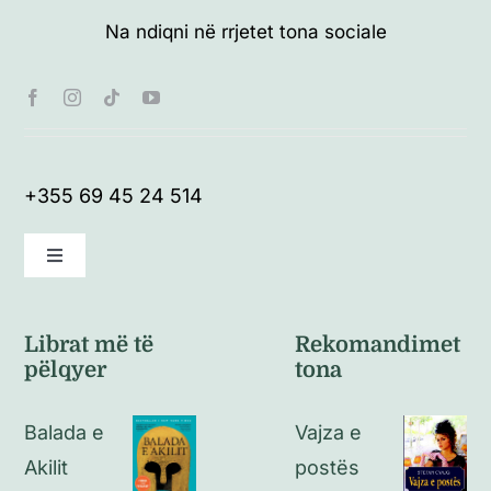
Na ndiqni në rrjetet tona sociale
+355 69 45 24 514
Toggle
Navigation
Kushte të përgjithshme
Librat më të
Rekomandimet
pëlqyer
tona
Politikat e kthimeve
Balada e
Vajza e
Politikat e privatësisë
Akilit
postës