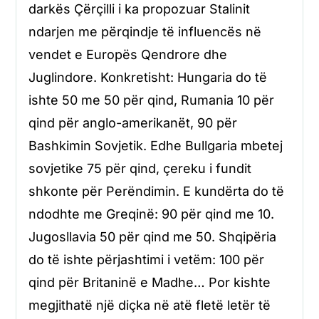
darkës Çërçilli i ka propozuar Stalinit
ndarjen me përqindje të influencës në
vendet e Europës Qendrore dhe
Juglindore. Konkretisht: Hungaria do të
ishte 50 me 50 për qind, Rumania 10 për
qind për anglo-amerikanët, 90 për
Bashkimin Sovjetik. Edhe Bullgaria mbetej
sovjetike 75 për qind, çereku i fundit
shkonte për Perëndimin. E kundërta do të
ndodhte me Greqinë: 90 për qind me 10.
Jugosllavia 50 për qind me 50. Shqipëria
do të ishte përjashtimi i vetëm: 100 për
qind për Britaninë e Madhe… Por kishte
megjithatë një diçka në atë fletë letër të