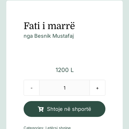
Fati i marrë
nga
Besnik Mustafaj
1200
L
Sasi
Fati
i
Shtoje në shportë
marrë
Categories:
Letërsi shqipe