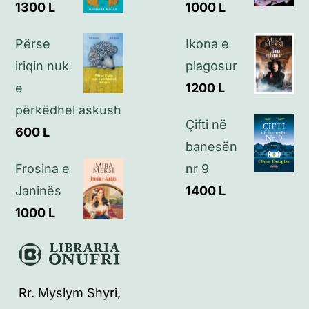
1300
L
1000
L
Kontakt
Përse
Ikona e
iriqin nuk
plagosur
e
1200
L
përkëdhel askush
Çifti në
600
L
banesën
Frosina e
nr 9
Janinës
1400
L
1000
L
Rr. Myslym Shyri,