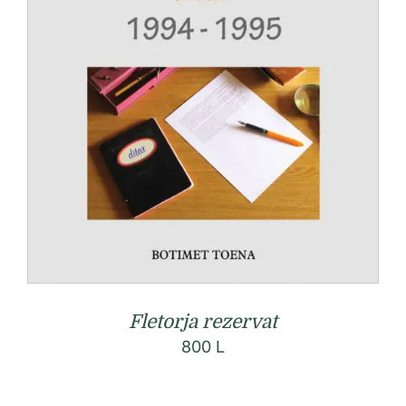
Fletorja rezervat
800
L