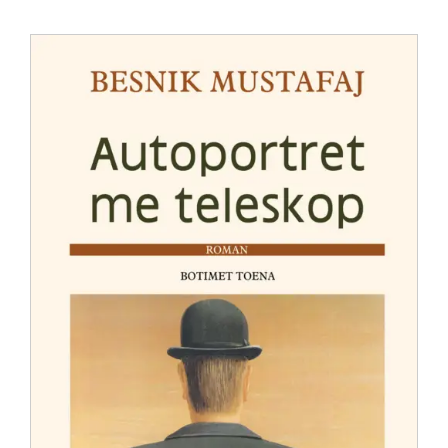
Anglisht
Ditarë
Evente
Blog