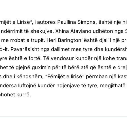
ijët e Lirisë”, i autores Paullina Simons, është një 
ndërrimit të shekujve. Xhina Ataviano udhëton nga Sici
 me rrobat e trupit. Heri Baringtoni është djali i n
it. Pavarësisht nga dallimet mes tyre dhe kundërshtimi
tyre është e fortë. Të vendosur kundër një kohe tran
het të gjejnë guximin për të bërë atë që është e drej
dhe i këndshëm, “Fëmijët e lirisë” përmban një kas
ndërsa luftojnë kundër ndjenjave të tyre, megjithatë
hohet kurrë.