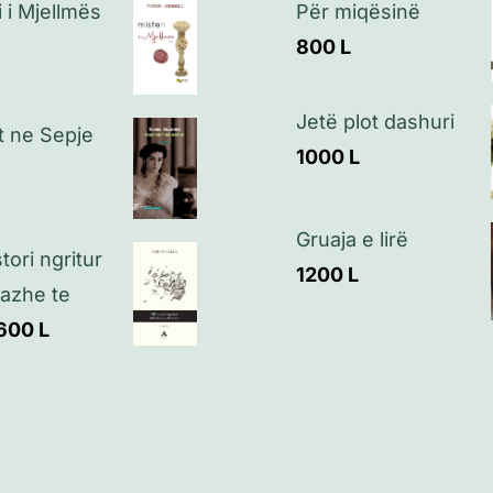
i i Mjellmës
Për miqësinë
800
L
Jetë plot dashuri
t ne Sepje
1000
L
Gruaja e lirë
tori ngritur
1200
L
azhe te
600
L