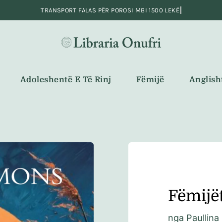
Adoleshentë E Të Rinj
Fëmijë
Anglish
Fëmijët
nga
Paullina