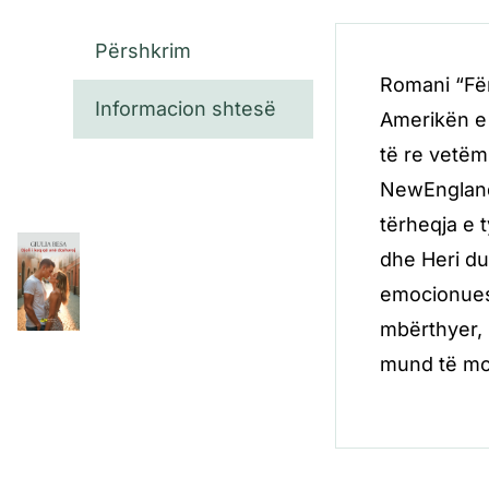
Përshkrim
Romani “Fëm
Informacion shtesë
Amerikën e 
të re vetëm
NewEngland-
tërheqja e 
dhe Heri du
emocionues 
mbërthyer, 
mund të mo