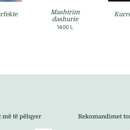
Mashtrim
rfekte
Kurrë
dashurie
1400
L
L
t më të pëlqyer
Rekomandimet to