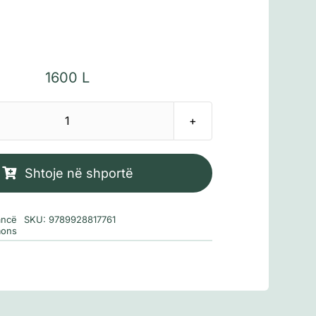
1600
L
Sasi
Fëmijët
e
Shtoje në shportë
lirisë
ncë
SKU:
9789928817761
mons