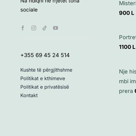
Na ndiqni në rrjetet tona
Mister
sociale
900
L
Portre
1100
L
+355 69 45 24 514
Kushte të përgjithshme
Nje his
Politikat e kthimeve
mbi im
Politikat e privatësisë
prera
Kontakt