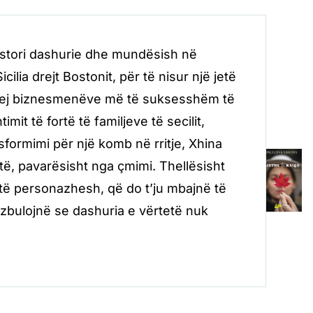
histori dashurie dhe mundësish në
lia drejt Bostonit, për të nisur një jetë
jë prej biznesmenëve më të suksesshëm të
t të fortë të familjeve të secilit,
sformimi për një komb në rritje, Xhina
të, pavarësisht nga çmimi. Thellësisht
të personazhesh, që do t’ju mbajnë të
 zbulojnë se dashuria e vërtetë nuk