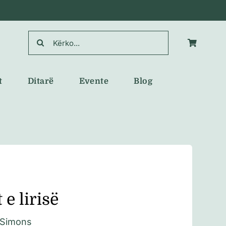
Search
for:
t
Ditarë
Evente
Blog
 e lirisë
 Simons