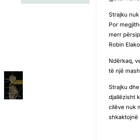
Strajku nuk
Por megjith
merr përsipë
Robin Elako
Ndërkaq, ve
të një mashk
Strajku dhe
djallëzisht
cilëve nuk 
shkaktojnë 