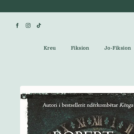
Skip
to
content
Kreu
Fiksion
Jo-Fiksion