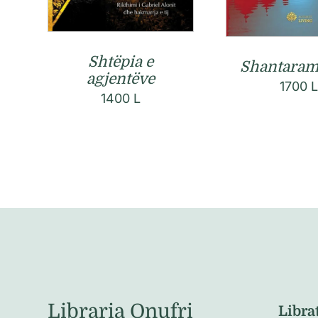
Shtëpia e
Shantaram 
agjentëve
1700
1400
L
Libraria Onufri
Libra