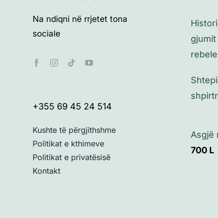
Na ndiqni në rrjetet tona
Histor
sociale
gjumit
rebele
Shtepi
shpirt
+355 69 45 24 514
Kushte të përgjithshme
Asgjë
Politikat e kthimeve
700
L
Politikat e privatësisë
Kontakt