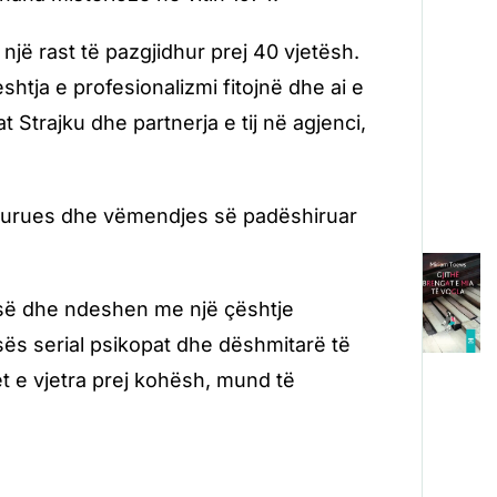
një rast të pazgjidhur prej 40 vjetësh.
htja e profesionalizmi fitojnë dhe ai e
t Strajku dhe partnerja e tij në agjenci,
orturues dhe vëmendjes së padëshiruar
.
gosë dhe ndeshen me një çështje
asës serial psikopat dhe dëshmitarë të
t e vjetra prej kohësh, mund të