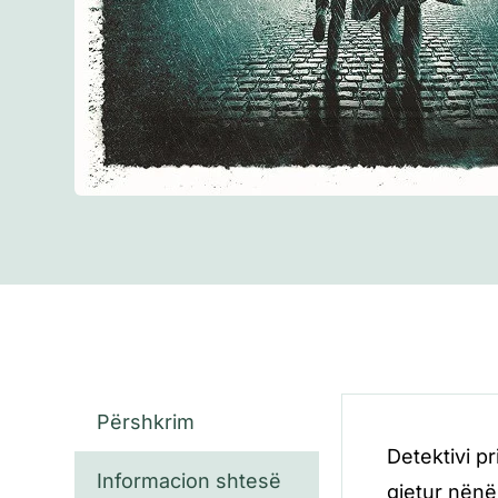
Përshkrim
Detektivi p
Informacion shtesë
gjetur nënë