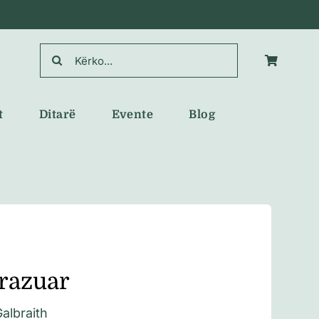
Search
for:
t
Ditarë
Evente
Blog
trazuar
albraith