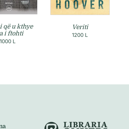
i që u kthye
Veriti
 i ftohti
1200
L
1000
L
na