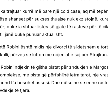
 ka trajtuar kurrë më parë një cold case, aq më tepër 
ëse shanset për sukses thuajse nuk ekzistojnë, kures
r; duke ia shtuar listës së gjatë të rasteve për të cila
ti, janë duke punuar aktualisht.
të Robini është midis një divorci të sikletshëm e t
ulli, përveç se lufton me ndjenjat e saj për Strajkun
 Robini ndjekin të gjitha pistat për zhdukjen e Mar
 komplekse, me pista që përfshijnë letra tarot, një vr
mund t’u besohet assesi. Dhe mësojnë se edhe raste
vdekje të tjera.