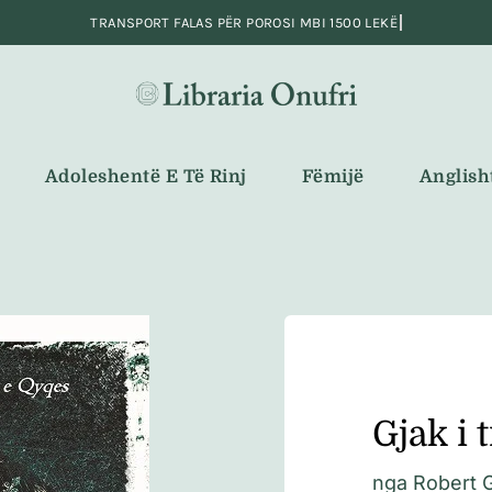
Adoleshentë E Të Rinj
Fëmijë
Anglish
Gjak i 
nga
Robert G