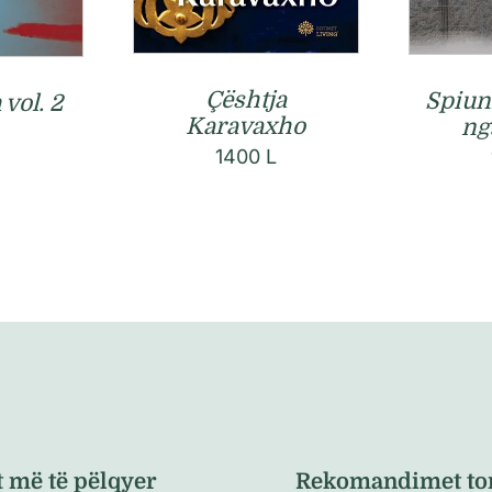
Çështja
Spiun
vol. 2
Karavaxho
nga
L
1400
L
t më të pëlqyer
Rekomandimet to