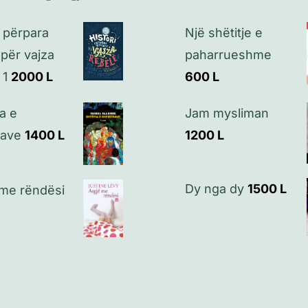
i përpara
Një shëtitje e
 për vajza
paharrueshme
 1
2000
L
600
L
a e
Jam mysliman
rave
1400
L
1200
L
Dy nga dy
1500
L
 me rëndësi