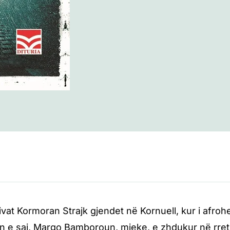
rivat Kormoran Strajk gjendet në Kornuell, kur i afroh
n e saj, Margo Bamboroun, mjeke, e zhdukur në rreth