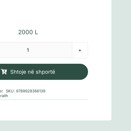
2000
L
Sasi
Gjak
i
Shtoje në shportë
trazuar
er
SKU:
9789928366139
raith