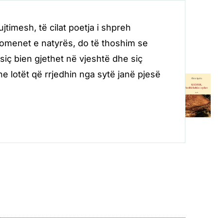
timesh, të cilat poetja i shpreh
nomenet e natyrës, do të thoshim se
 siç bien gjethet në vjeshtë dhe siç
he lotët që rrjedhin nga sytë janë pjesë