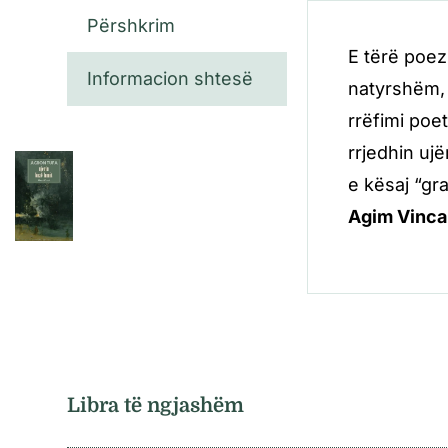
Përshkrim
E tërë poez
Informacion shtesë
natyrshëm, 
rrëfimi poet
rrjedhin uj
e kësaj “gr
Agim Vinca
Libra të ngjashëm