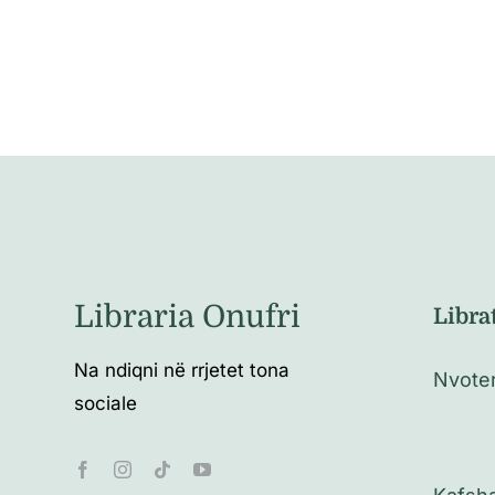
Libraria Onufri
Libra
Na ndiqni në rrjetet tona
Nvote
sociale