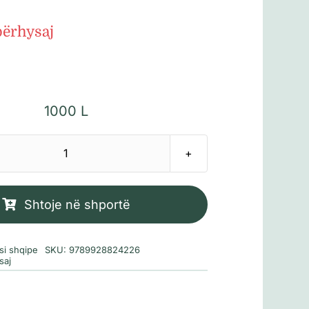
bërhysaj
1000
L
Sasi
Gravurë
me
Shtoje në shportë
ngjyrat
e
si shqipe
SKU:
9789928824226
kohës
saj