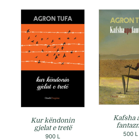
Kafsha 
Kur këndonin
fantaz
gjelat e tretë
500
L
900
L