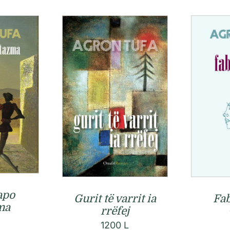
apo
Gurit të varrit ia
Fab
ma
rrëfej
1200
L