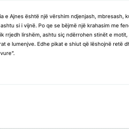
ia e Ajnes është një vërshim ndjenjash, mbresash, kuj
ashtu si i vijnë. Po qe se bëjmë një krahasim me fe
ik rrjedh lirshëm, ashtu siç ndërrohen stinët e motit,
ërat e lumenjve. Edhe pikat e shiut që lëshojnë retë d
avure”.