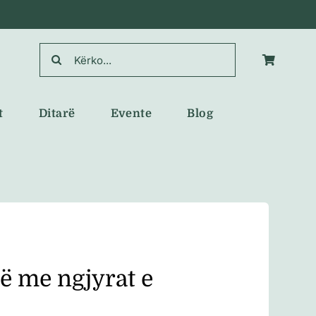
Search
for:
t
Ditarë
Evente
Blog
ë me ngjyrat e