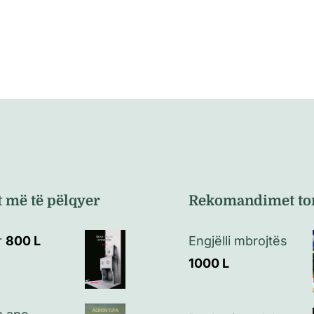
t më të pëlqyer
Rekomandimet to
r
800
L
Engjëlli mbrojtës
1000
L