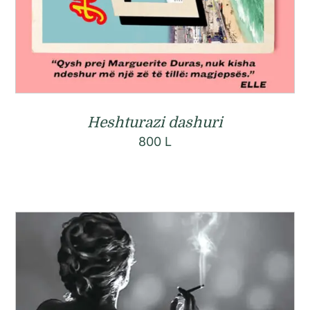
Heshturazi dashuri
800
L