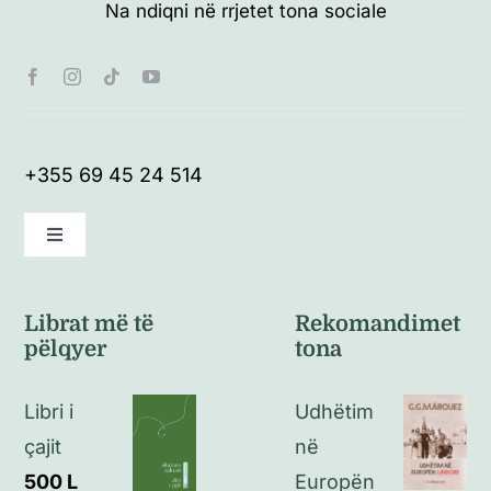
Na ndiqni në rrjetet tona sociale
+355 69 45 24 514
Toggle
Navigation
Kushte të përgjithshme
Librat më të
Rekomandimet
pëlqyer
tona
Politikat e kthimeve
Libri i
Udhëtim
Politikat e privatësisë
çajit
në
500
L
Europën