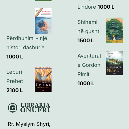
Kontakt
Lindore
1000
L
Shihemi
në gusht
Përdhunimi - një
1500
L
histori dashurie
Aventurat
1000
L
e Gordon
Lepuri
Pimit
Prehet
1000
L
2100
L
Rr. Myslym Shyri,