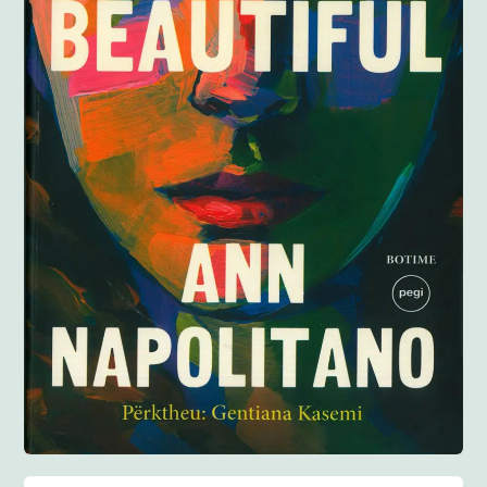
Anglisht
Ditarë
Evente
Blog