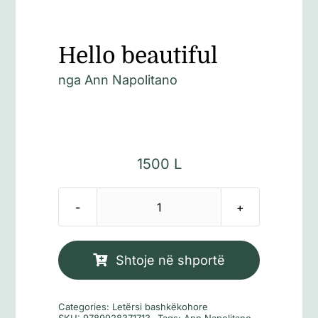
Hello beautiful
nga Ann Napolitano
1500
L
Sasi
Hello
beautiful
Shtoje në shportë
Categories:
Letërsi bashkëkohore
SKU:
9789928371713
Tags:
Ann Napolitano