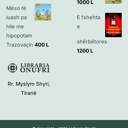
1000
L
Mëso të
luash pa
E fshehta
hile me
e
hipopotam
shërbëtores
Trazovaçin
400
L
1200
L
Rr. Myslym Shyri,
Tiranë