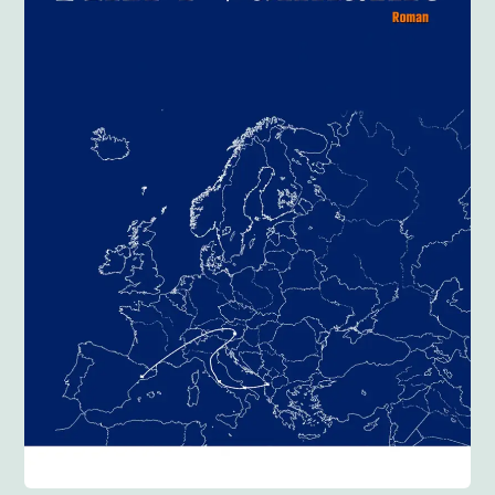
Anglisht
Ditarë
Evente
Blog