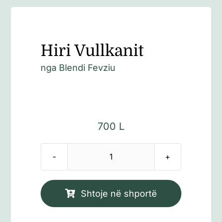
Hiri Vullkanit
nga
Blendi Fevziu
700
L
Sasi
Hiri
Vullkanit
Shtoje në shportë