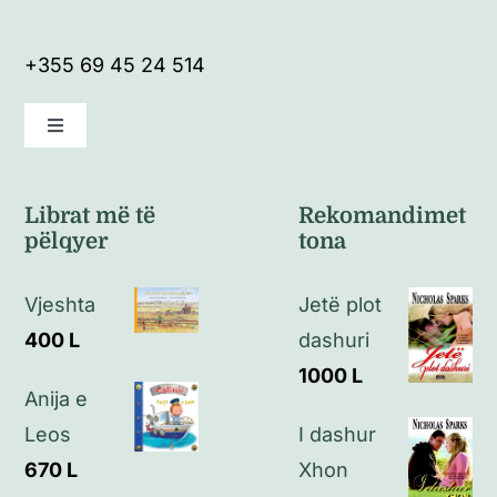
+355 69 45 24 514
Toggle
Navigation
Kushte të përgjithshme
Librat më të
Rekomandimet
pëlqyer
tona
Politikat e kthimeve
Vjeshta
Jetë plot
Politikat e privatësisë
400
L
dashuri
1000
L
Anija e
Kontakt
Leos
I dashur
670
L
Xhon