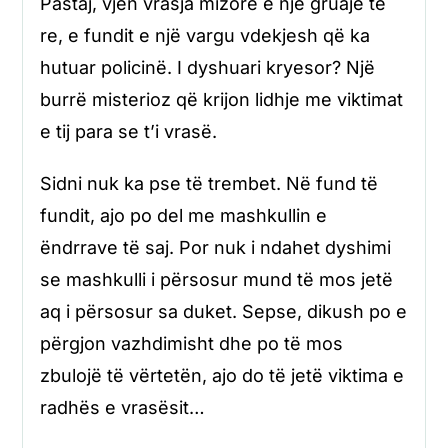
Pastaj, vjen vrasja mizore e një gruaje të
re, e fundit e një vargu vdekjesh që ka
hutuar policinë. I dyshuari kryesor? Një
burrë misterioz që krijon lidhje me viktimat
e tij para se t’i vrasë.
Sidni nuk ka pse të trembet. Në fund të
fundit, ajo po del me mashkullin e
ëndrrave të saj. Por nuk i ndahet dyshimi
se mashkulli i përsosur mund të mos jetë
aq i përsosur sa duket. Sepse, dikush po e
përgjon vazhdimisht dhe po të mos
zbulojë të vërtetën, ajo do të jetë viktima e
radhës e vrasësit…