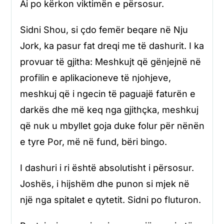
Ai po kërkon viktimën e përsosur.
Sidni Shou, si çdo femër beqare në Nju
Jork, ka pasur fat dreqi me të dashurit. I ka
provuar të gjitha: Meshkujt që gënjejnë në
profilin e aplikacioneve të njohjeve,
meshkuj që i ngecin të paguajë faturën e
darkës dhe më keq nga gjithçka, meshkuj
që nuk u mbyllet goja duke folur për nënën
e tyre Por, më në fund, bëri bingo.
I dashuri i ri është absolutisht i përsosur.
Joshës, i hijshëm dhe punon si mjek në
një nga spitalet e qytetit. Sidni po fluturon.