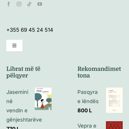
+355 69 45 24 514
Toggle
Navigation
Kushte të përgjithshme
Librat më të
Rekomandimet
pëlqyer
tona
Politikat e kthimeve
Jasemini
Pasqyra
Politikat e privatësisë
në
e lëndës
vendin e
800
L
Kontakt
gënjeshtarëve
Vepra e
770
L