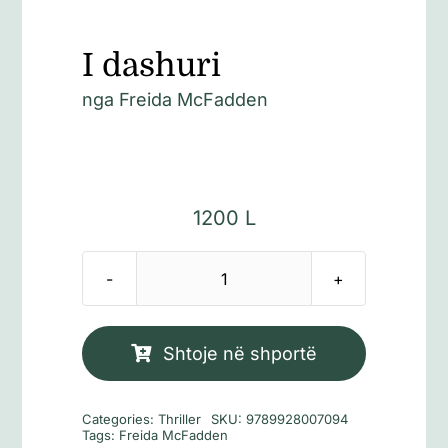
I dashuri
nga
Freida McFadden
1200
L
Sasi
I
dashuri
Shtoje në shportë
Categories:
Thriller
SKU:
9789928007094
Tags:
Freida McFadden