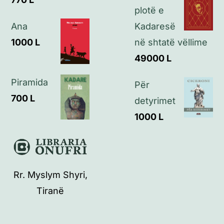
plotë e
Ana
Kadaresë
1000
L
në shtatë vëllime
49000
L
Piramida
Për
700
L
detyrimet
1000
L
Rr. Myslym Shyri,
Tiranë