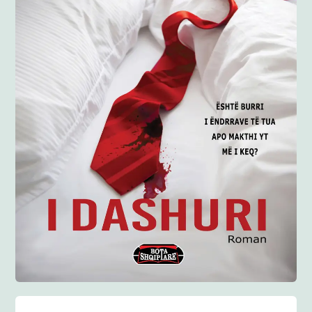
Anglisht
Ditarë
Evente
Blog