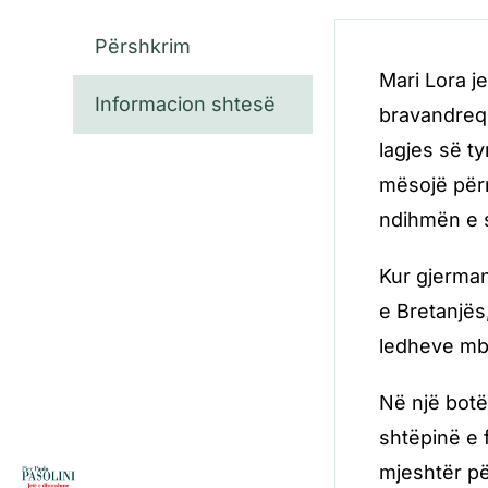
Përshkrim
Mari Lora j
Informacion shtesë
bravandreqë
lagjes së t
mësojë përm
ndihmën e 
Kur gjerman
e Bretanjës,
ledheve mbro
Në një botë 
shtëpinë e 
mjeshtër pë