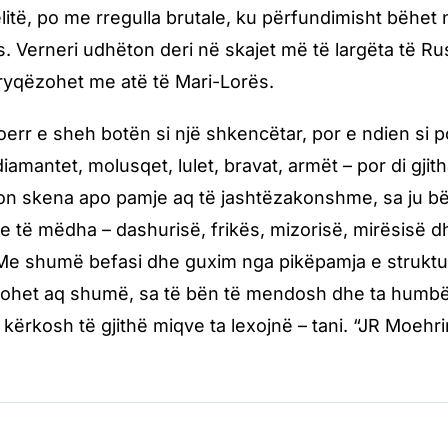
litë, po me rregulla brutale, ku përfundimisht bëhet 
. Verneri udhëton deri në skajet më të largëta të R
 kryqëzohet me atë të Mari-Lorës.
err e sheh botën si një shkencëtar, por e ndien si po
diamantet, molusqet, lulet, bravat, armët – por di gjit
jon skena apo pamje aq të jashtëzakonshme, sa ju 
ve të mëdha – dashurisë, frikës, mizorisë, mirësisë
Me shumë befasi dhe guxim nga pikëpamja e strukturë
ijohet aq shumë, sa të bën të mendosh dhe ta humbë
u kërkosh të gjithë miqve ta lexojnë – tani. “JR Moehr