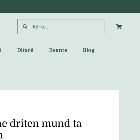
Search
for:
t
Ditarë
Evente
Blog
he driten mund ta
m