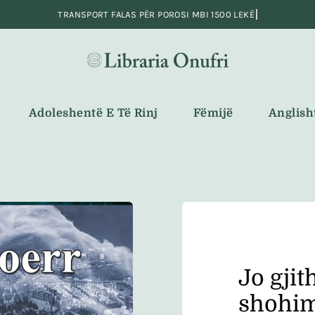
Adoleshentë E Të Rinj
Fëmijë
Anglish
Jo gjit
shohi