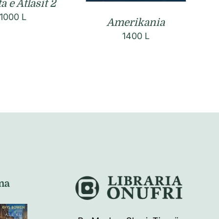
a e Atlasit 2
1000
L
Amerikania
1400
L
na