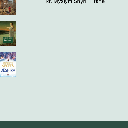
Rr. Myslym Shyri, Tiranë