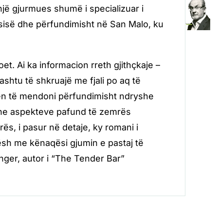
një gjurmues shumë i specializuar i
usisë dhe përfundimisht në San Malo, ku
et. Ai ka informacion rreth gjithçkaje –
hashtu të shkruajë me fjali po aq të
bën të mendoni përfundimisht ndryshe
 dhe aspekteve pafund të zemrës
s, i pasur në detaje, ky romani i
sh me kënaqësi gjumin e pastaj të
inger, autor i “The Tender Bar”