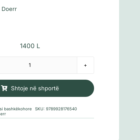
 Doerr
1400
L
Sasi
Jo
gjithe
Shtoje në shportë
driten
mund
rsi bashkëkohore
SKU:
9789928176540
ta
err
shohim