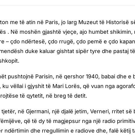
eton me të atin në Paris, jo larg Muzeut të Historisë 
s . Në moshën gjashtë vjeçe, ajo humbet shikimin, 
yre – çdo ndërtesë, çdo rrugë, çdo pemë e çdo kapan
endësh duke kaluar gishtat sipër tyre dhe pastaj t
shkopit.
ët pushtojnë Parisin, në qershor 1940, babai dhe e b
 ku vëllai i gjyshit të Mari Lorës, që vuan nga agorafo
jtëse të qytetit, në breg të detit.
tjetër, në Gjermani, një djalë jetim, Verneri, rritet 
fëmijëve, që të dy të magjepsur nga një radio primiti
r ndërtimin dhe rregullimin e radiove dhe, falë këtij 