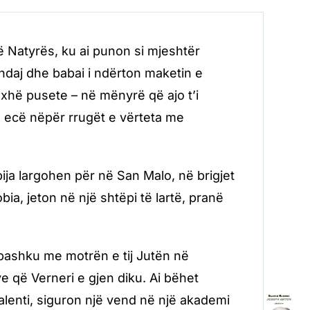
së Natyrës, ku ai punon si mjeshtër
ndaj dhe babai i ndërton maketin e
xhë pusete – në mënyrë që ajo t’i
ë ecë nëpër rrugët e vërteta me
ija largohen për në San Malo, në brigjet
bia, jeton në një shtëpi të lartë, pranë
së bashku me motrën e tij Jutën në
ve që Verneri e gjen diku. Ai bëhet
talenti, siguron një vend në një akademi