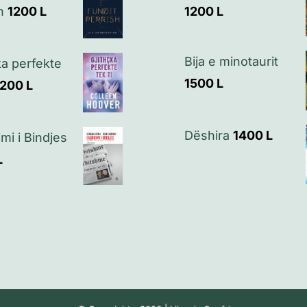
h
1200
L
1200
L
Bija e minotaurit
ka perfekte
1500
L
1200
L
Dëshira
1400
L
imi i Bindjes
L