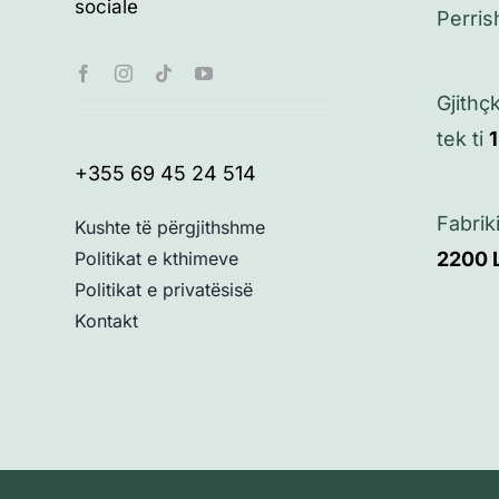
sociale
Perris
Gjithç
tek ti
+355 69 45 24 514
Fabrik
Kushte të përgjithshme
2200
Politikat e kthimeve
Politikat e privatësisë
Kontakt