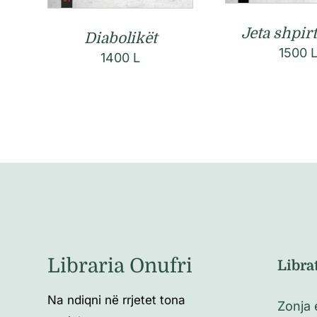
Jeta shpir
Diabolikët
1500
1400
L
Libraria Onufri
Libra
Na ndiqni në rrjetet tona
Zonja 