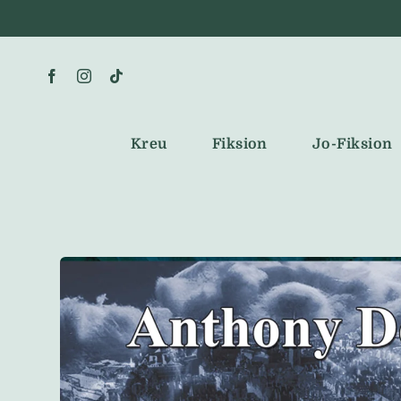
Skip
to
content
Kreu
Fiksion
Jo-Fiksion