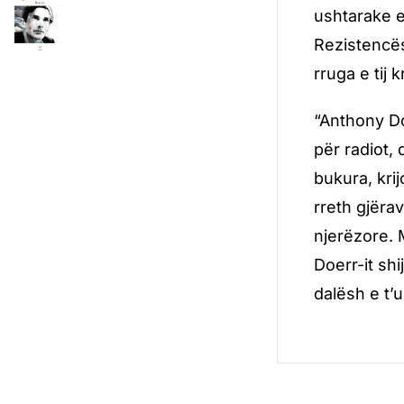
ushtarake e
Rezistencës
rruga e tij
“Anthony Do
për radiot, 
bukura, kri
rreth gjëra
njerëzore. 
Doerr-it sh
dalësh e t’