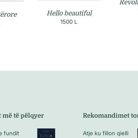
Revolt
Hello beautiful
tërore
1500
L
L
t më të pëlqyer
Rekomandimet to
e fundit
Atje ku fillon qielli