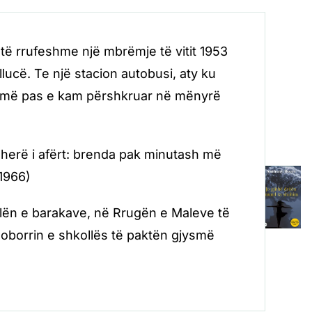
të rrufeshme një mbrëmje të vitit 1953
lucë. Te një stacion autobusi, aty ku
ilit më pas e kam përshkruar në mënyrë
ëherë i afërt: brenda pak minutash më
 1966)
llën e barakave, në Rrugën e Maleve të
ë oborrin e shkollës të paktën gjysmë