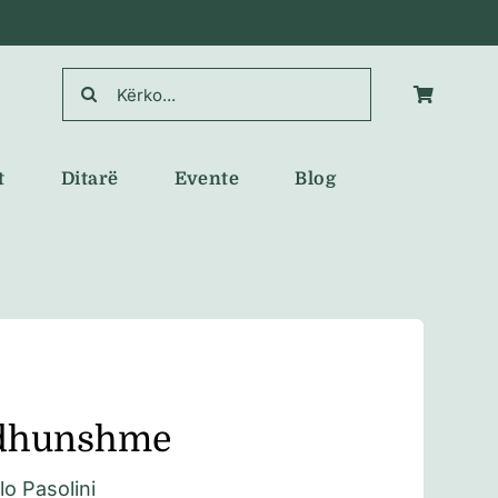
Search
for:
t
Ditarë
Evente
Blog
 dhunshme
lo Pasolini