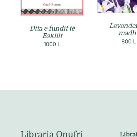
Lavander
Dita e fundit të
madh
Eskilit
800
L
1000
L
Libraria Onufri
Libra