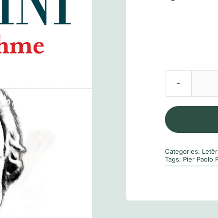
Categories:
Letë
Tags:
Pier Paolo P