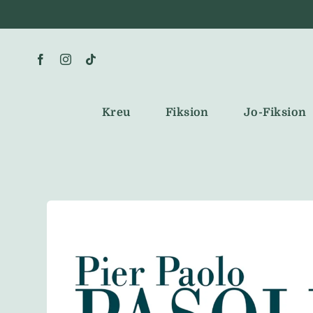
Skip
to
content
Kreu
Fiksion
Jo-Fiksion