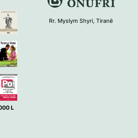
Rr. Myslym Shyri, Tiranë
000
L