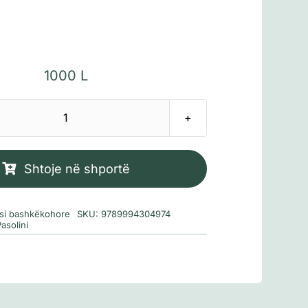
1000
L
Sasi
Jetë
e
Shtoje në shportë
dhunshme
rsi bashkëkohore
SKU:
9789994304974
asolini