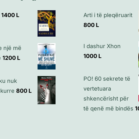
1400
L
Arti i të pleqëruarit
800
L
I dashur Xhon
e një më
1000
L
ë
1200
L
PO! 60 sekrete të
ku nuk
vertetuara
 kurre
800
L
shkencërisht për
të qenë më bindës
1