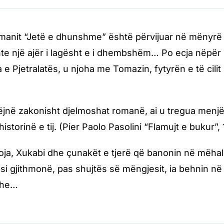
manit “Jetë e dhunshme” është përvijuar në mënyrë 
te një ajër i lagësht e i dhembshëm… Po ecja nëpër l
sa e Pjetralatës, u njoha me Tomazin, fytyrën e të c
ëjnë zakonisht djelmoshat romanë, ai u tregua menj
historinë e tij. (Pier Paolo Pasolini “Flamujt e bukur”,
oja, Xukabi dhe çunakët e tjerë që banonin në mëha
, si gjithmonë, pas shujtës së mëngjesit, ia behnin n
ohe…