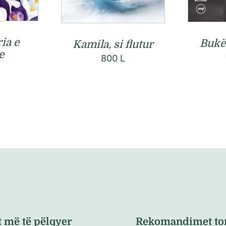
ia e
Bukë
Kamila, si flutur
e
800
L
t më të pëlqyer
Rekomandimet to