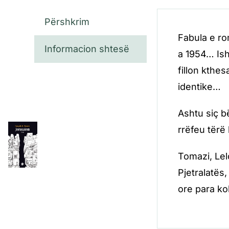
Përshkrim
Fabula e ro
Informacion shtesë
a 1954… Ish
fillon kthe
identike…
Ashtu siç b
rrëfeu tërë 
Tomazi, Lel
Pjetralatës
ore para k