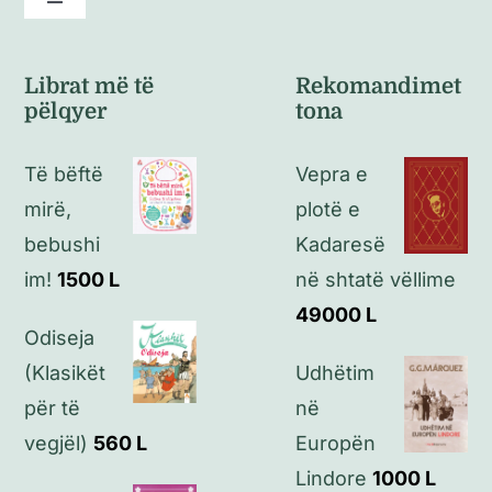
Toggle
Navigation
Kushte të përgjithshme
Librat më të
Rekomandimet
pëlqyer
tona
Politikat e kthimeve
Të bëftë
Vepra e
Politikat e privatësisë
mirë,
plotë e
bebushi
Kadaresë
Kontakt
im!
1500
L
në shtatë vëllime
49000
L
Odiseja
(Klasikët
Udhëtim
për të
në
vegjël)
560
L
Europën
Lindore
1000
L