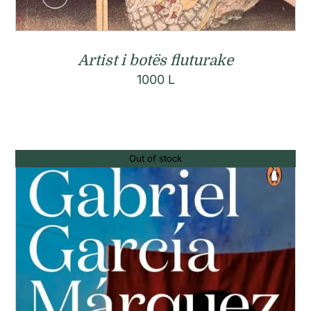
Artist i botës fluturake
1000
L
Out of stock