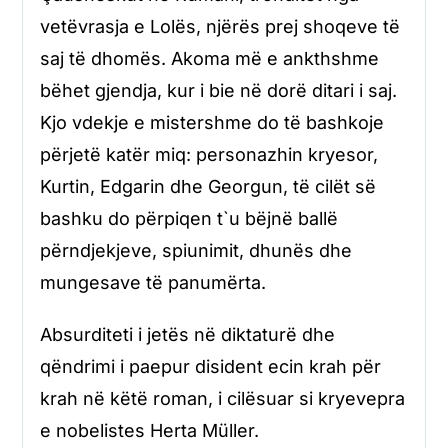
vetëvrasja e Lolës, njërës prej shoqeve të
saj të dhomës. Akoma më e ankthshme
bëhet gjendja, kur i bie në dorë ditari i saj.
Kjo vdekje e mistershme do të bashkoje
përjetë katër miq: personazhin kryesor,
Kurtin, Edgarin dhe Georgun, të cilët së
bashku do përpiqen t`u bëjnë ballë
përndjekjeve, spiunimit, dhunës dhe
mungesave të panumërta.
Absurditeti i jetës në diktaturë dhe
qëndrimi i paepur disident ecin krah për
krah në këtë roman, i cilësuar si kryevepra
e nobelistes Herta Müller.