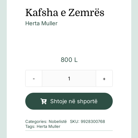
Kafsha e Zemrës
Herta Muller
800
L
Sasi
Kafsha
e
Shtoje në shportë
Zemrës
Categories:
Nobelistë
SKU:
9928300768
Tags:
Herta Muller