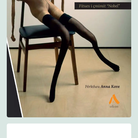
Anglisht
Ditarë
Evente
Blog