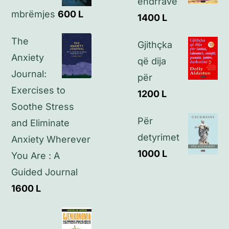
ëndrrave
mbrëmjes
600
L
Kontakt
1400
L
The
Gjithçka
Anxiety
që dija
Journal:
për
Exercises to
1200
L
Soothe Stress
Për
and Eliminate
detyrimet
Anxiety Wherever
1000
L
You Are : A
Guided Journal
1600
L