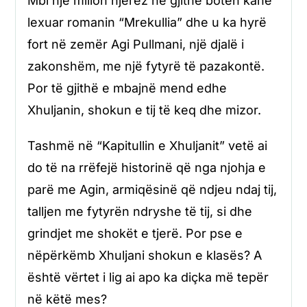
Mbi një milion njerëz në gjithë botën kanë
lexuar romanin “Mrekullia” dhe u ka hyrë
fort në zemër Agi Pullmani, një djalë i
zakonshëm, me një fytyrë të pazakontë.
Por të gjithë e mbajnë mend edhe
Xhuljanin, shokun e tij të keq dhe mizor.
Tashmë në “Kapitullin e Xhuljanit” vetë ai
do të na rrëfejë historinë që nga njohja e
parë me Agin, armiqësinë që ndjeu ndaj tij,
talljen me fytyrën ndryshe të tij, si dhe
grindjet me shokët e tjerë. Por pse e
nëpërkëmb Xhuljani shokun e klasës? A
është vërtet i lig ai apo ka diçka më tepër
në këtë mes?