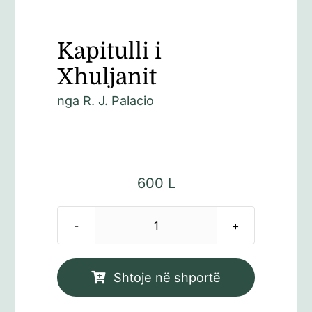
Kapitulli i
Xhuljanit
nga R. J. Palacio
600
L
Sasi
Kapitulli
i
Shtoje në shportë
Xhuljanit