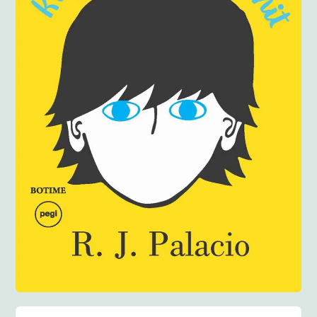
Anglisht
Ditarë
Evente
Blog