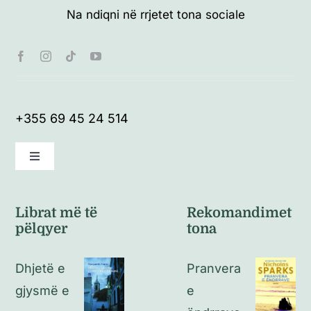
Na ndiqni në rrjetet tona sociale
+355 69 45 24 514
Toggle
Navigation
Kushte të përgjithshme
Librat më të
Rekomandimet
pëlqyer
tona
Politikat e kthimeve
Dhjetë e
Pranvera
Politikat e privatësisë
gjysmë e
e