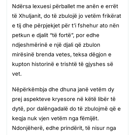
Ndërsa lexuesi përballet me anën e errët
të Xhuljanit, do të zbulojë jo vetëm frikërat
e tij dhe përpjekjet për t’i fshehur ato nën
petkun e djalit “të fortë”, por edhe
ndjeshmërinë e një djali që zbulon
mirësinë brenda vetes, teksa dëgjon e
kupton historinë e trishtë të gjyshes së
vet.
Nëpërkëmbja dhe dhuna janë vetëm dy
prej aspekteve kryesore në këtë libër të
dytë, por dalëngadalë do të zbulojmë që e
keqja nuk vjen vetëm nga fëmijët.
Ndonjëherë, edhe prindërit, të nisur nga