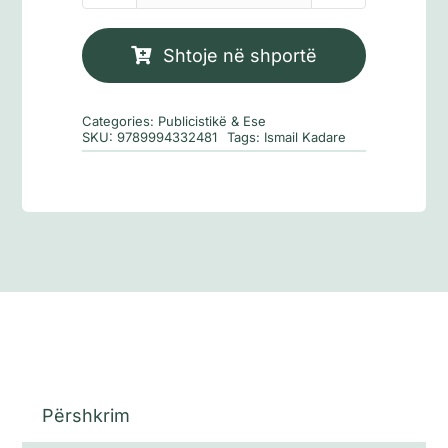
Kombi
shqiptar
Shtoje në shportë
në
prag
Categories:
Publicistikë & Ese
të
SKU:
9789994332481
Tags:
Ismail Kadare
mijëvjeçarit
të
tyre
të
tretë
Përshkrim