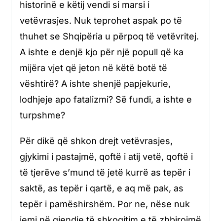
historinë e këtij vendi si marsi i
vetëvrasjes. Nuk teprohet aspak po të
thuhet se Shqipëria u përpoq të vetëvritej.
A ishte e denjë kjo për një popull që ka
mijëra vjet që jeton në këtë botë të
vështirë? A ishte shenjë papjekurie,
lodhjeje apo fatalizmi? Së fundi, a ishte e
turpshme?
Për dikë që shkon drejt vetëvrasjes,
gjykimi i pastajmë, qoftë i atij vetë, qoftë i
të tjerëve s’mund të jetë kurrë as tepër i
saktë, as tepër i qartë, e aq më pak, as
tepër i pamëshirshëm. Por ne, nëse nuk
jemi në gjendje të shkoqitim e të zhbirojmë