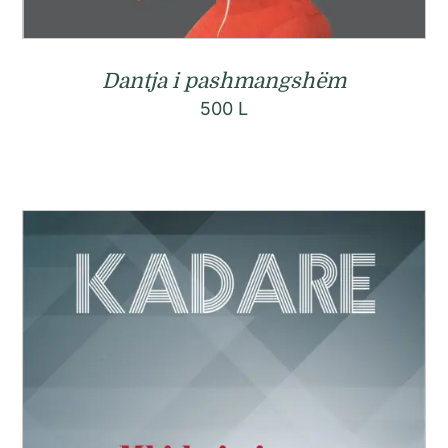
Dantja i pashmangshëm
500
L