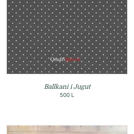
Ballkani i Jugut
500
L