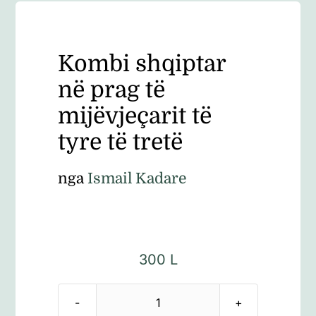
Kombi shqiptar
në prag të
mijëvjeçarit të
tyre të tretë
nga
Ismail Kadare
300
L
Sasi