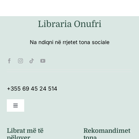
Libraria Onufri
Na ndiqni në rrjetet tona sociale
+355 69 45 24 514
Toggle
Navigation
Kushte të përgjithshme
Librat më të
Rekomandimet
pëlqyer
tona