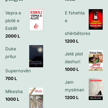
Politikat e kthimeve
Vepra e
E fshehta
Politikat e privatësisë
plotë e
e
Eskilit
shërbëtores
Kontakt
2000
L
1200
L
Duke
Jetë plot
pritur
dashuri
1000
L
Supernovën
700
L
Jam
mysliman
Mikesha
1200
L
1000
L