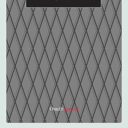
Anglisht
Ditarë
Evente
Blog