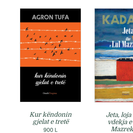
Kur këndonin
Jeta, loj
gjelat e tretë
vdekja e
Mazrek
900
L