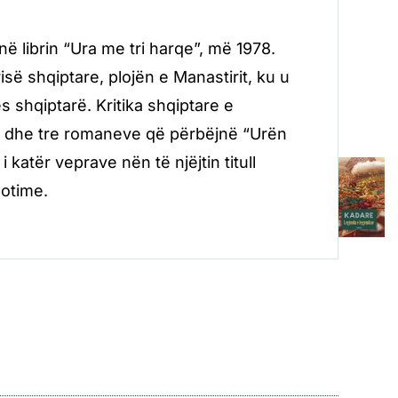
në librin “Ura me tri harqe”, më 1978.
isë shqiptare, plojën e Manastirit, ku u
 shqiptarë. Kritika shqiptare e
re dhe tre romaneve që përbëjnë “Urën
 katër veprave nën të njëjtin titull
otime.