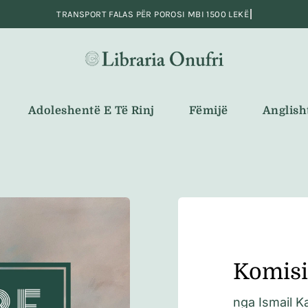
Adoleshentë E Të Rinj
Fëmijë
Anglish
Komisio
nga
Ismail K