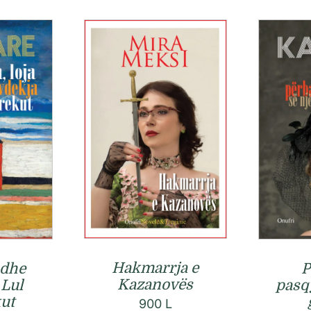
Hakmarrja e
a dhe
P
Kazanovës
 Lul
pasq
ut
900
L