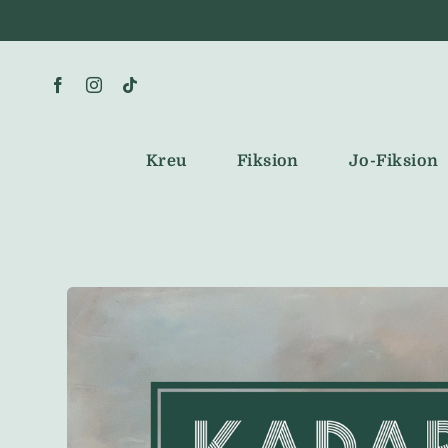
Skip
to
content
Kreu
Fiksion
Jo-Fiksion