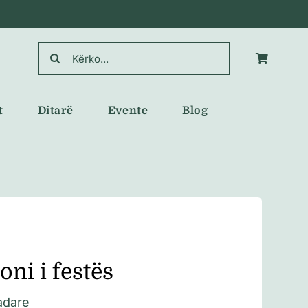
Search
for:
t
Ditarë
Evente
Blog
ni i festës
adare