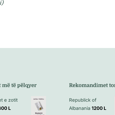
i)
t më të pëlqyer
Rekomandimet to
t e zotit
Republick of
800
L
Albanania
1200
L