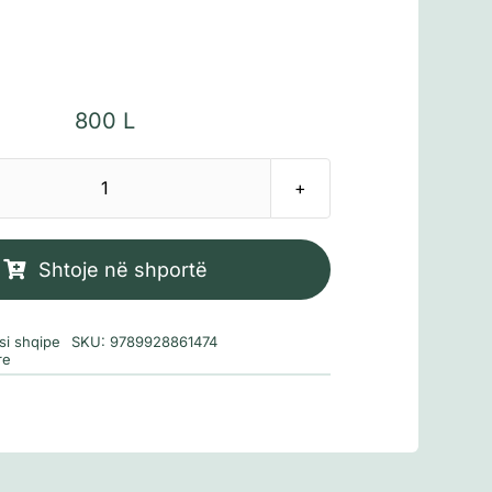
800
L
Sasi
Komisioni
i
Shtoje në shportë
festës
si shqipe
SKU:
9789928861474
re