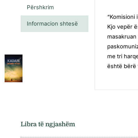
Përshkrim
“Komisioni 
Informacion shtesë
Kjo vepër ë
masakruan m
paskomunizm
me tri harqe
është bërë
Libra të ngjashëm