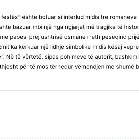
i festës” është botuar si interlud midis tre romaneve 
shtë bazuar mbi një nga ngjarjet më tragjike të histor
e pabesi prej ushtrisë osmane rreth pesëqind prijës
it ka kërkuar një lidhje simbolike midis kësaj vep
”. Në të vërtetë, sipas pohimeve të autorit, bashkimi i
 thjesht për të mos tërhequr vëmendjen me shumë b