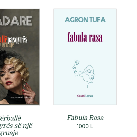
Fabula Rasa
ërballë
yrës së një
1000
L
gruaje