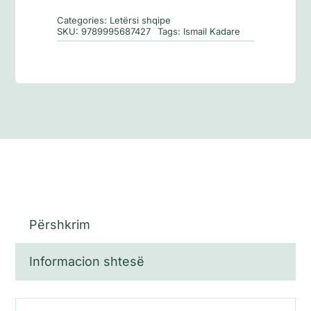
të
Categories:
Letërsi shqipe
stinës
SKU:
9789995687427
Tags:
Ismail Kadare
Përshkrim
Informacion shtesë