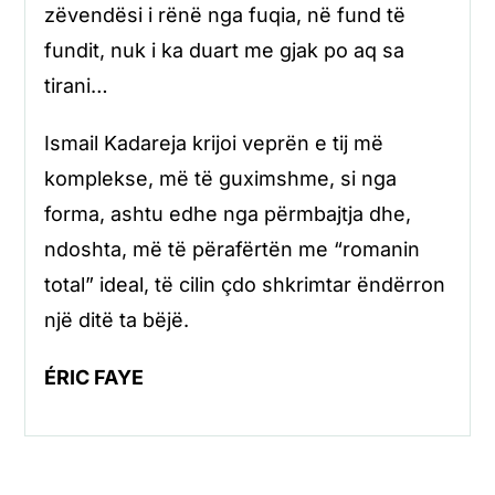
zëvendësi i rënë nga fuqia, në fund të
fundit, nuk i ka duart me gjak po aq sa
tirani…
Ismail Kadareja krijoi veprën e tij më
komplekse, më të guximshme, si nga
forma, ashtu edhe nga përmbajtja dhe,
ndoshta, më të përafërtën me “romanin
total” ideal, të cilin çdo shkrimtar ëndërron
një ditë ta bëjë.
ÉRIC FAYE