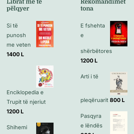
Librat më të
Rekomandimet
pëlqyer
tona
Politikat e kthimeve
Si të
E fshehta
Politikat e privatësisë
punosh
e
me veten
shërbëtores
Kontakt
1400
L
1200
L
Arti i të
Enciklopedia e
pleqëruarit
800
L
Trupit të njeriut
1200
L
Pasqyra
e lëndës
Shihemi