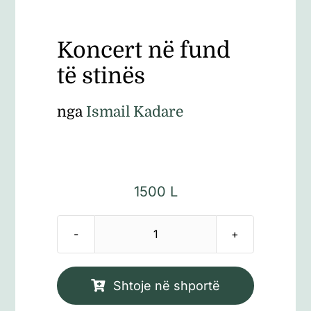
Koncert në fund
të stinës
nga
Ismail Kadare
1500
L
Sasi
Koncert
në
Shtoje në shportë
fund