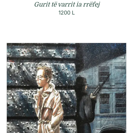
Gurit të varrit ia rrëfej
1200
L