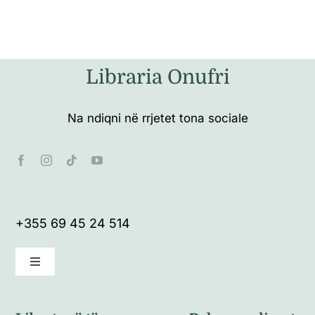
Libraria Onufri
Na ndiqni në rrjetet tona sociale
+355 69 45 24 514
Toggle
Navigation
Kushte të përgjithshme