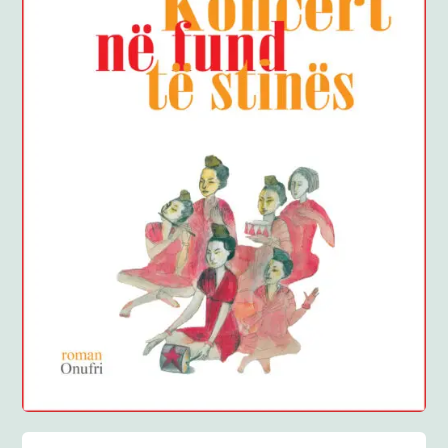
Anglisht
Ditarë
Evente
Blog