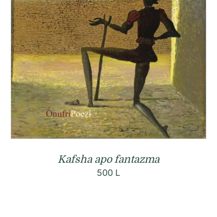
Kafsha apo fantazma
500
L