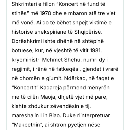
Shkrimtari e fillon “Koncert në fund të
stinës” më 1978 dhe e mbaron atë tre vjet
më vonë. Ai do të bëhet shpejt viktimë e
historisë shekspiriane të Shqipërisë.
Dorëshkrimi ishte dhënë në shtëpinë
botuese, kur, në vjeshtë të vitit 1981,
kryeministri Mehmet Shehu, numri dy i
regjimit, i rënë në fatkeqësi, gjendet i vrarë
në dhomën e gjumit. Ndërkaq, në faqet e
“Koncertit” Kadareja përmend mënyrën
me të cilën Maoja, dhjetë vjet më parë,
kishte zhdukur zëvendësin e tij,
mareshalin Lin Biao. Duke riinterpretuar
“Makbethin”, ai shtron pyetjen nëse