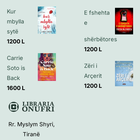
Kontakt
Kur
E fshehta
mbylla
e
sytë
shërbëtores
1200
L
1200
L
Carrie
Zëri i
Soto is
Arçerit
Back
1200
L
1600
L
Rr. Myslym Shyri,
Tiranë