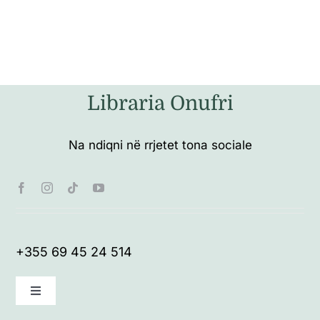
Libraria Onufri
Na ndiqni në rrjetet tona sociale
+355 69 45 24 514
Toggle
Navigation