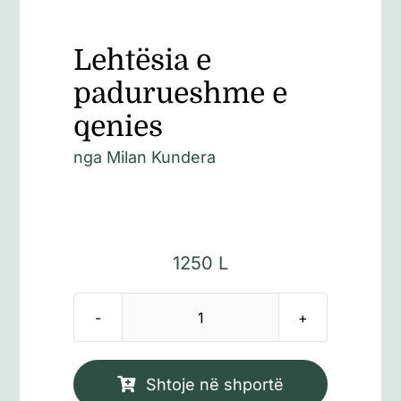
Lehtësia e
padurueshme e
qenies
nga
Milan Kundera
1250
L
Sasi
Lehtësia
e
Shtoje në shportë