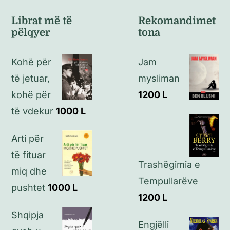
Kushte të përgjithshme
Librat më të
Rekomandimet
pëlqyer
tona
Politikat e kthimeve
Kohë për
Jam
Politikat e privatësisë
të jetuar,
mysliman
kohë për
1200
L
Kontakt
të vdekur
1000
L
Arti për
të fituar
Trashëgimia e
miq dhe
Tempullarëve
pushtet
1000
L
1200
L
Shqipja
Engjëlli