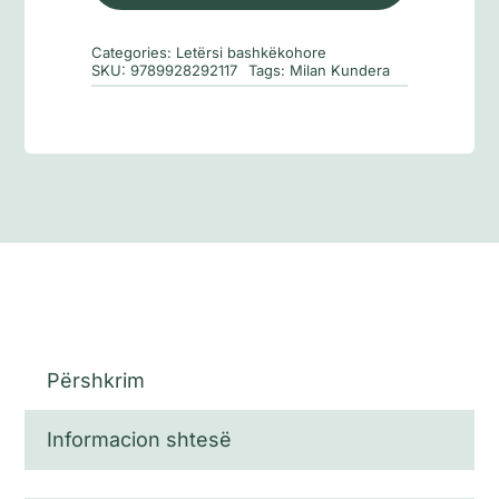
padurueshme
e
Categories:
Letërsi bashkëkohore
qenies
SKU:
9789928292117
Tags:
Milan Kundera
Përshkrim
Informacion shtesë