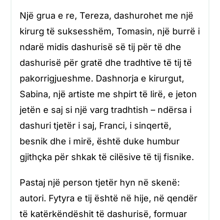
Një grua e re, Tereza, dashurohet me një
kirurg të suksesshëm, Tomasin, një burrë i
ndarë midis dashurisë së tij për të dhe
dashurisë për gratë dhe tradhtive të tij të
pakorrigjueshme. Dashnorja e kirurgut,
Sabina, një artiste me shpirt të lirë, e jeton
jetën e saj si një varg tradhtish – ndërsa i
dashuri tjetër i saj, Franci, i sinqertë,
besnik dhe i mirë, është duke humbur
gjithçka për shkak të cilësive të tij fisnike.
Pastaj një person tjetër hyn në skenë:
autori. Fytyra e tij është në hije, në qendër
të katërkëndëshit të dashurisë, formuar