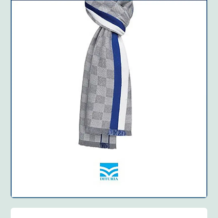
Anglisht
Ditarë
Evente
Blog