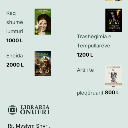
Kontakt
Kaq
shumë
lumturi
Trashëgimia e
1000
L
Tempullarëve
1200
L
Eneida
2000
L
Arti i të
pleqëruarit
800
L
Rr. Myslym Shyri,