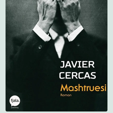
Anglisht
Ditarë
Evente
Blog