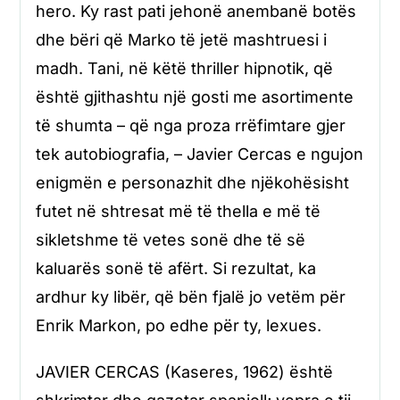
hero. Ky rast pati jehonë anembanë botës
dhe bëri që Marko të jetë mashtruesi i
madh. Tani, në këtë thriller hipnotik, që
është gjithashtu një gosti me asortimente
të shumta – që nga proza rrëfimtare gjer
tek autobiografia, – Javier Cercas e ngujon
enigmën e personazhit dhe njëkohësisht
futet në shtresat më të thella e më të
sikletshme të vetes sonë dhe të së
kaluarës sonë të afërt. Si rezultat, ka
ardhur ky libër, që bën fjalë jo vetëm për
Enrik Markon, po edhe për ty, lexues.
JAVIER CERCAS (Kaseres, 1962) është