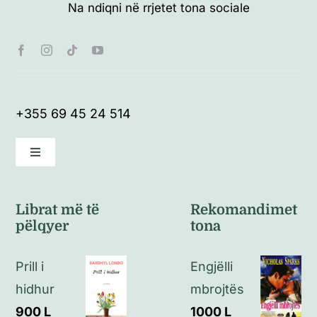
Na ndiqni në rrjetet tona sociale
+355 69 45 24 514
Toggle
Navigation
Kushte të përgjithshme
Librat më të
Rekomandimet
pëlqyer
tona
Politikat e kthimeve
Prill i
Engjëlli
Politikat e privatësisë
hidhur
mbrojtës
900
L
1000
L