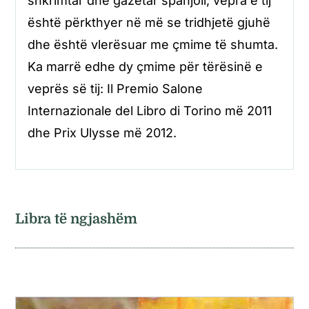
shkrimtar dhe gazetar spanjoll; vepra e tij
është përkthyer në më se tridhjetë gjuhë
dhe është vlerësuar me çmime të shumta.
Ka marrë edhe dy çmime për tërësinë e
veprës së tij: Il Premio Salone
Internazionale del Libro di Torino më 2011
dhe Prix Ulysse më 2012.
Libra të ngjashëm