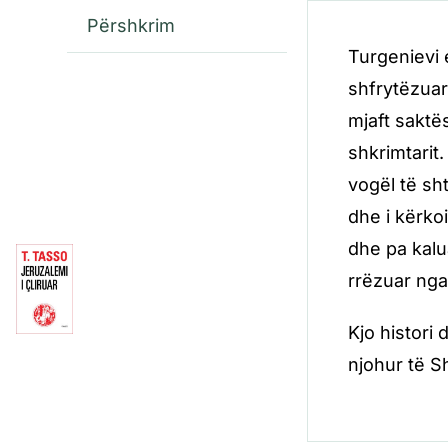
Përshkrim
Turgenievi 
shfrytëzuar
mjaft saktës
shkrimtarit.
vogël të sh
dhe i kërko
dhe pa kalua
rrëzuar nga 
Kjo histori 
njohur të Sh