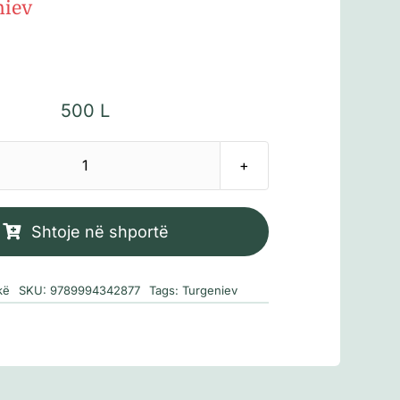
niev
500
L
Sasi
Mbreti
Lir
Shtoje në shportë
i
stepës
kë
SKU:
9789994342877
Tags:
Turgeniev