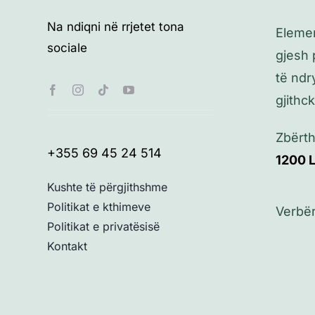
Na ndiqni në rrjetet tona
Elemen
sociale
gjesh 
të ndr
gjithc
Zbërth
+355 69 45 24 514
1200
Kushte të përgjithshme
Politikat e kthimeve
Verbër
Politikat e privatësisë
Kontakt