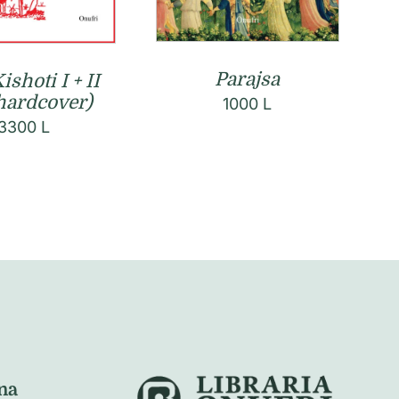
Parajsa
shoti I + II
 hardcover)
1000
L
3300
L
na