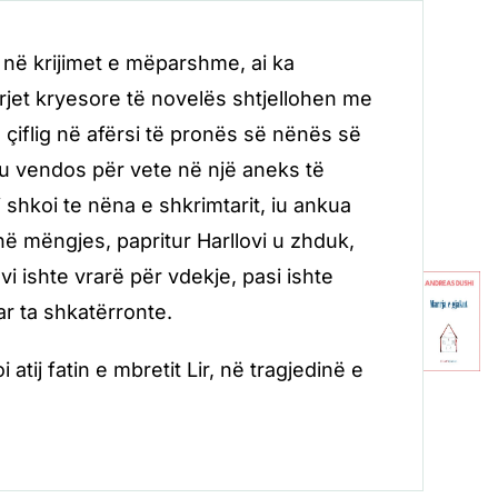
e në krijimet e mëparshme, ai ka
arjet kryesore të novelës shtjellohen me
ë çiflig në afërsi të pronës së nënës së
he u vendos për vete në një aneks të
 shkoi te nëna e shkrimtarit, iu ankua
 në mëngjes, papritur Harllovi u zhduk,
ovi ishte vrarë për vdekje, pasi ishte
uar ta shkatërronte.
i atij fatin e mbretit Lir, në tragjedinë e