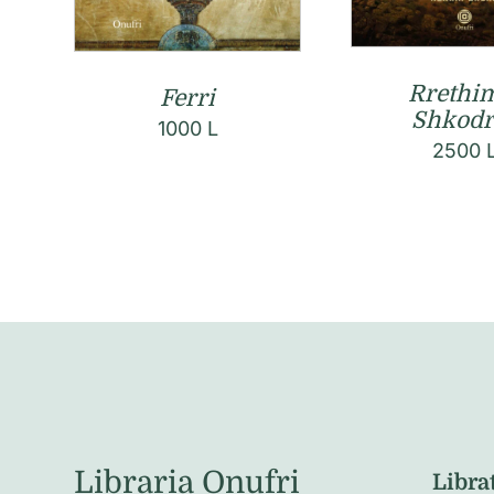
Rrethim
Ferri
Shkodr
1000
L
2500
Libraria Onufri
Libra