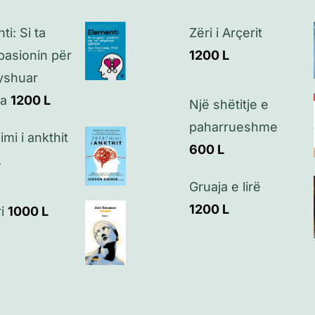
ti: Si ta
Zëri i Arçerit
pasionin për
1200
L
yshuar
ka
1200
L
Një shëtitje e
paharrueshme
imi i ankthit
600
L
L
Gruaja e lirë
1200
L
i
1000
L