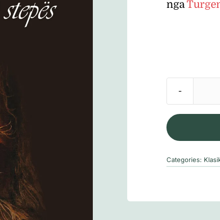
nga
Turge
Categories:
Klasi