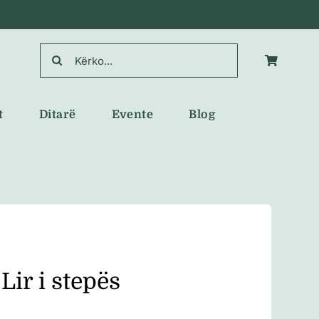
Search
for:
t
Ditarë
Evente
Blog
Lir i stepës