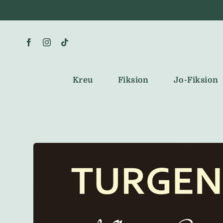
Skip
to
content
Kreu
Fiksion
Jo-Fiksion