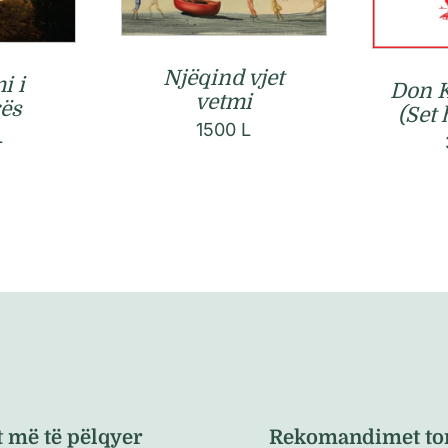
Njëqind vjet
i i
Don Ki
vetmi
ës
(Set
1500
L
L
t më të pëlqyer
Rekomandimet to