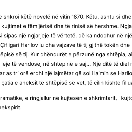
e shkroi këtë novelë në vitin 1870. Këtu, ashtu si dh
 kujtimet e fëmijërisë dhe të rinisë së hershme. Ngj
i sipas një ngjarjeje të vërtetë, që ka ndodhur në nj
 Çifligari Harllov iu dha vajzave të tij gjithë tokën d
tëpisë së tij. Kur dhëndurët e përzunë nga shtëpia, ai
i leje të vendosej në shtëpinë e saj… Një ditë të diel
r as tri orë erdhi një lajmëtar që solli lajmin se Harll
çatia e aneksit të shtëpisë së vet, të cilin kishte fill
dramatike, e ringjallur në kujtesën e shkrimtarit, i kujto
ekspirit.