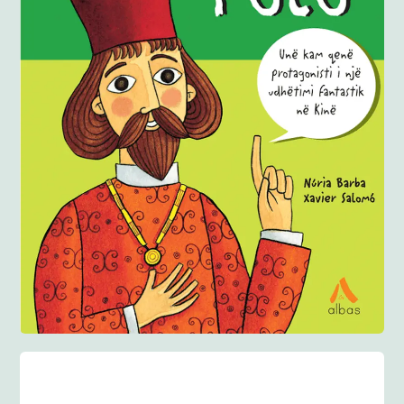
Anglisht
Ditarë
Evente
Blog