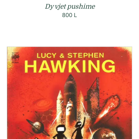
Dy vjet pushime
800
L