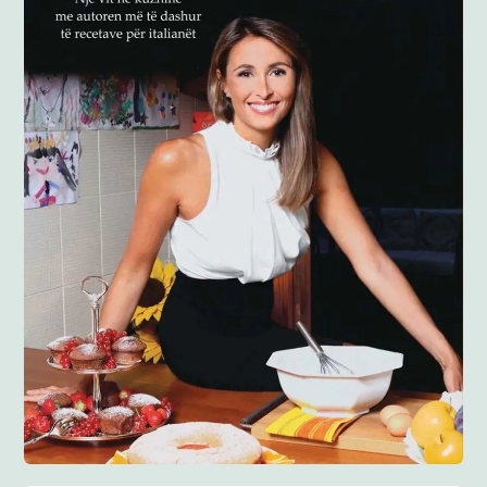
Anglisht
Ditarë
Evente
Blog