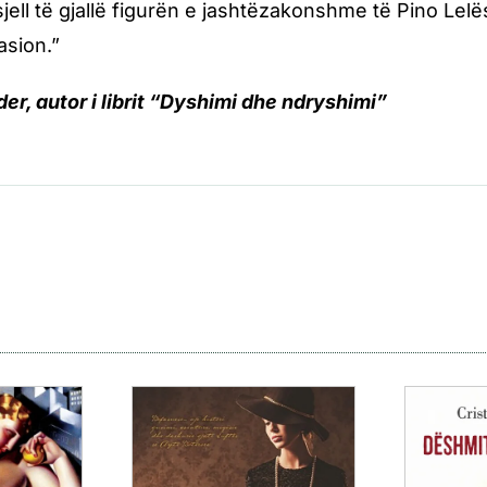
sjell të gjallë figurën e jashtëzakonshme të Pino Lelë
asion.”
er, autor i librit “Dyshimi dhe ndryshimi”