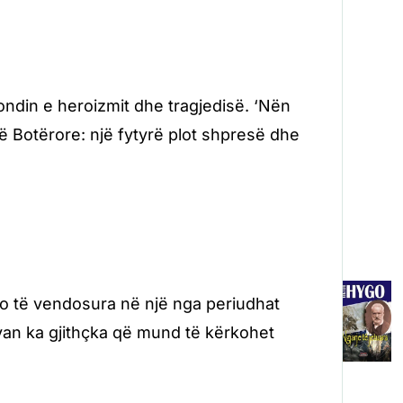
fondin e heroizmit dhe tragjedisë. ‘Nën
ytë Botërore: një fytyrë plot shpresë dhe
ëto të vendosura në një nga periudhat
livan ka gjithçka që mund të kërkohet