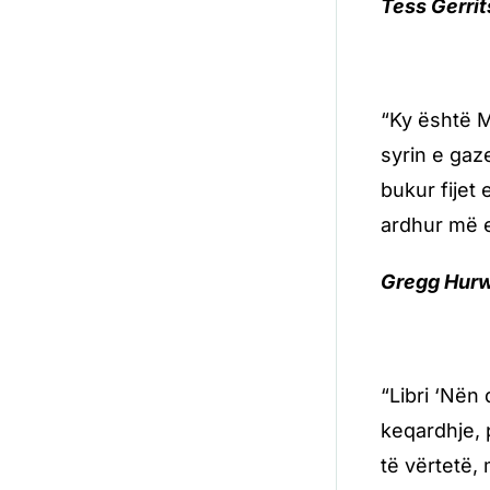
Tess Gerrits
“Ky është Ma
syrin e gaze
bukur fijet
ardhur më e
Gregg Hurwit
“Libri ‘Nën 
keqardhje, 
të vërtetë,