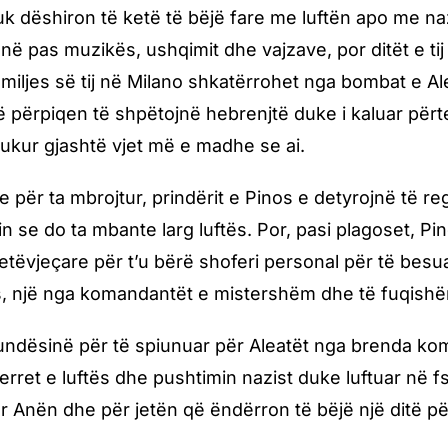
uk dëshiron të ketë të bëjë fare me luftën apo me na
hënë pas muzikës, ushqimit dhe vajzave, por ditët e ti
amiljes së tij në Milano shkatërrohet nga bombat e Al
ë përpiqen të shpëtojnë hebrenjtë duke i kaluar përte
ukur gjashtë vjet më e madhe se ai.
e për ta mbrojtur, prindërit e Pinos e detyrojnë të re
 se do ta mbante larg luftës. Por, pasi plagoset, P
ëvjeçare për t’u bërë shoferi personal për të besuarin
, një nga komandantët e mistershëm dhe të fuqishëm
ndësinë për të spiunuar për Aleatët nga brenda kom
erret e luftës dhe pushtimin nazist duke luftuar në f
r Anën dhe për jetën që ëndërron të bëjë një ditë pë