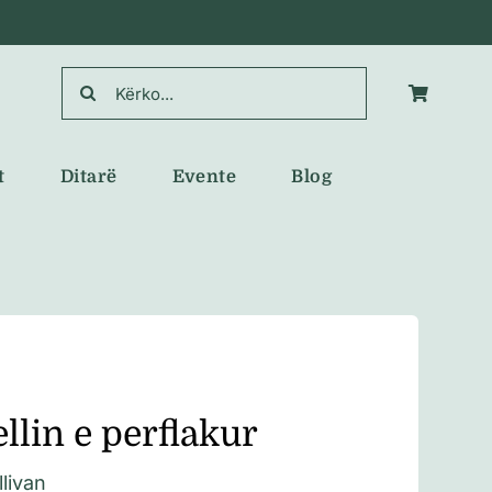
Search
for:
t
Ditarë
Evente
Blog
llin e perflakur
livan