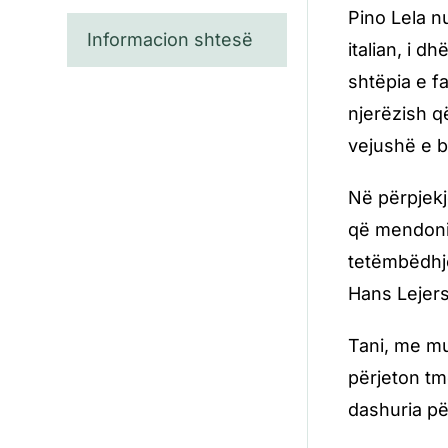
Pino Lela n
Informacion shtesë
italian, i d
shtëpia e f
njerëzish q
vejushë e b
Në përpjekj
që mendonin
tetëmbëdhjet
Hans Lejers
Tani, me mu
përjeton tm
dashuria pë