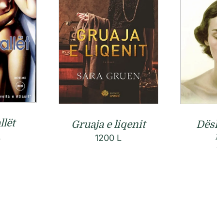
llët
Dësh
Gruaja e liqenit
L
1200
L