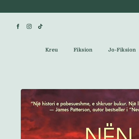
Skip
to
content
Kreu
Fiksion
Jo-Fiksion