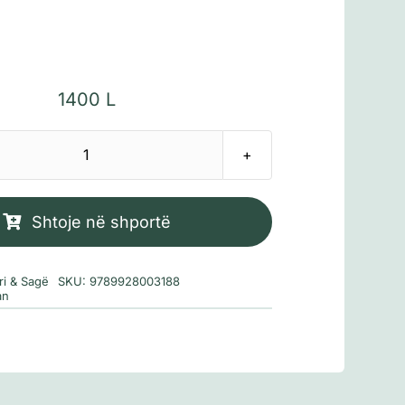
1400
L
Sasi
Nën
qiellin
Shtoje në shportë
e
perflakur
ri & Sagë
SKU:
9789928003188
an