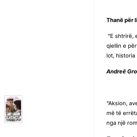
Thanë për l
“E shtrirë,
qiellin e pë
lot, histori
Andreë Gros
“Aksion, av
më të errët
nga një rom