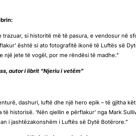
ibrin:
 e trazuar, si historitë më të pasura, e vendosur në s
rflakur’ është si ato fotografitë ikonë të Luftës së D
a e një jete të vogël, por me rëndësi të madhe.”
s, autor i librit “Njeriu i vetëm”
enturë, dashuri, luftë dhe një hero epik – të gjitha k
a të historisë. ‘Nën qiellin e përflakur’ nga Mark Sul
an i jashtëzakonshëm i Luftës së Dytë Botërore.”