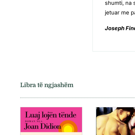
shumti, na 
jetuar me p
Joseph Find
Libra të ngjashëm