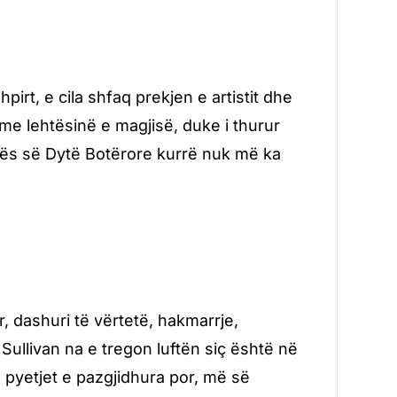
pirt, e cila shfaq prekjen e artistit dhe
ë me lehtësinë e magjisë, duke i thurur
uftës së Dytë Botërore kurrë nuk më ka
r, dashuri të vërtetë, hakmarrje,
Sullivan na e tregon luftën siç është në
e pyetjet e pazgjidhura por, më së