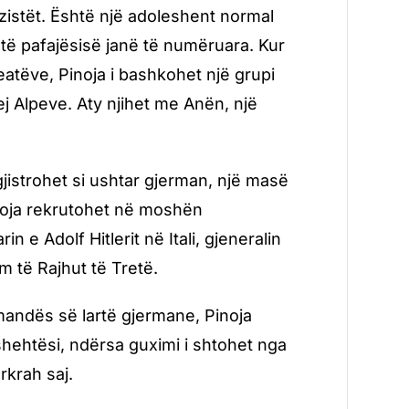
zistët. Është një adoleshent normal
j të pafajësisë janë të numëruara. Kur
eatëve, Pinoja i bashkohet një grupi
j Alpeve. Aty njihet me Anën, një
gjistrohet si ushtar gjerman, një masë
inoja rekrutohet në moshën
 e Adolf Hitlerit në Itali, gjeneralin
 të Rajhut të Tretë.
andës së lartë gjermane, Pinoja
shehtësi, ndërsa guximi i shtohet nga
rkrah saj.