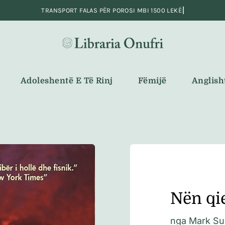
Adoleshentë E Të Rinj
Fëmijë
Anglish
Nën qie
nga
Mark Sul