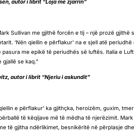
en, autor i librit “Loja me zjarrin”
rk Sullivan me gjithë forcën e tij – një prozë gjithë sh
tarit. ‘Nën qiellin e përflakur’ na e sjell atë periudh
 e pasura me epikë të periudhës së luftës. Italia e L
 gjallë se kaq.”
z, autor i librit “Njeriu i askundit”
qiellin e përflakur’ ka gjithçka, heroizëm, guxim, tmer
përballë të këqijave më të mëdha të njerëzimit. Mark 
 me të gjitha ndërlikimet, besnikëritë në përplasje dh